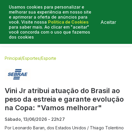
Usamos cookies para personalizar e
melhorar sua experiência em nosso site
e aprimorar a oferta de anúncios para
Aceitar
você. Visite nossa
Política de Cookies
para saber mais. Ao clicar em "aceitar"
você concorda com o uso que fazemos
dos cookies
E.C Bahia
E.C Vitória
Entrevistas
Colunistas
BN na
Principal
/
Esportes
/
Esporte
Vini Jr atribui atuação do Brasil ao
peso da estreia e garante evolução
na Copa: "Vamos melhorar"
Sábado, 13/06/2026 - 22h27
Por
Leonardo Baran, dos Estados Unidos / Thiago Tolentino