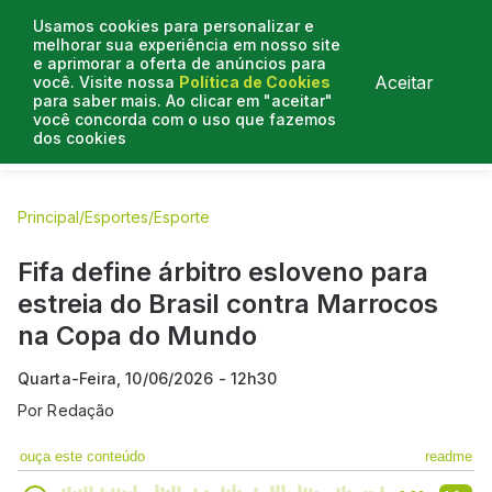
Usamos cookies para personalizar e
melhorar sua experiência em nosso site
e aprimorar a oferta de anúncios para
Aceitar
você. Visite nossa
Política de Cookies
para saber mais. Ao clicar em "aceitar"
você concorda com o uso que fazemos
dos cookies
E.C Bahia
E.C Vitória
Entrevistas
Colunistas
BN na
Principal
/
Esportes
/
Esporte
Fifa define árbitro esloveno para
estreia do Brasil contra Marrocos
na Copa do Mundo
Quarta-Feira, 10/06/2026 - 12h30
Por
Redação
ouça este conteúdo
readme