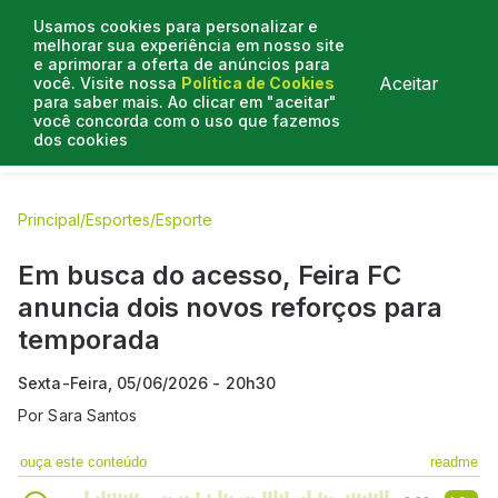
Usamos cookies para personalizar e
melhorar sua experiência em nosso site
e aprimorar a oferta de anúncios para
Aceitar
você. Visite nossa
Política de Cookies
para saber mais. Ao clicar em "aceitar"
você concorda com o uso que fazemos
dos cookies
E.C Bahia
E.C Vitória
Entrevistas
Colunistas
BN na
Principal
/
Esportes
/
Esporte
Em busca do acesso, Feira FC
anuncia dois novos reforços para
temporada
Sexta-Feira, 05/06/2026 - 20h30
Por
Sara Santos
ouça este conteúdo
readme