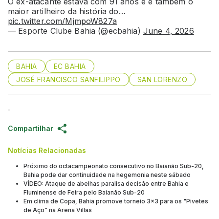
O ex-atacante estava com 91 anos e é também o
maior artilheiro da história do…
pic.twitter.com/MjmpoW827a
— Esporte Clube Bahia (@ecbahia)
June 4, 2026
BAHIA
EC BAHIA
JOSÉ FRANCISCO SANFILIPPO
SAN LORENZO
Compartilhar
Notícias Relacionadas
Próximo do octacampeonato consecutivo no Baianão Sub-20,
Bahia pode dar continuidade na hegemonia neste sábado
VÍDEO: Ataque de abelhas paralisa decisão entre Bahia e
Fluminense de Feira pelo Baianão Sub-20
Em clima de Copa, Bahia promove torneio 3x3 para os "Pivetes
de Aço" na Arena Villas