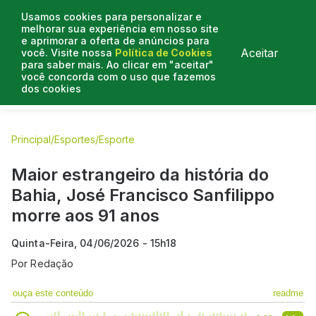
Usamos cookies para personalizar e
melhorar sua experiência em nosso site
e aprimorar a oferta de anúncios para
Aceitar
você. Visite nossa
Política de Cookies
para saber mais. Ao clicar em "aceitar"
você concorda com o uso que fazemos
dos cookies
E.C Bahia
E.C Vitória
Entrevistas
Colunistas
BN na
Principal
/
Esportes
/
Esporte
Maior estrangeiro da história do
Bahia, José Francisco Sanfilippo
morre aos 91 anos
Quinta-Feira, 04/06/2026 - 15h18
Por
Redação
ouça este conteúdo
readme