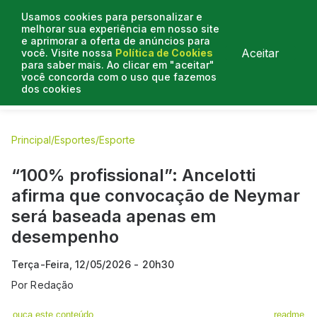
Usamos cookies para personalizar e
melhorar sua experiência em nosso site
e aprimorar a oferta de anúncios para
Aceitar
você. Visite nossa
Política de Cookies
para saber mais. Ao clicar em "aceitar"
você concorda com o uso que fazemos
dos cookies
E.C Bahia
E.C Vitória
Entrevistas
Colunistas
BN na
Principal
/
Esportes
/
Esporte
“100% profissional”: Ancelotti
afirma que convocação de Neymar
será baseada apenas em
desempenho
Terça-Feira, 12/05/2026 - 20h30
Por
Redação
ouça este conteúdo
readme