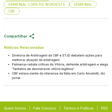
SEMIFINAL COPA DO NORDESTE
SEMIFINAL
CBF
Compartilhar
Notícias Relacionadas
Diretoria de Arbitragem da CBF e STJD debatem ações para
melhorar atuação da arbitragem
Palmeiras rebate críticas do Vitória, defende arbitragem e alega
"tentativa de desmerecer vitória legítima"
CBF estava ciente do interesse da Itália em Carlo Ancelotti, diz
jornal
Quem Somos
Fale Conosco
Termos e Políticas
RSS