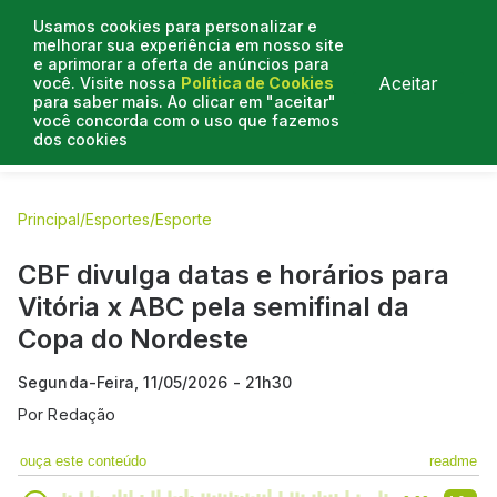
Usamos cookies para personalizar e
melhorar sua experiência em nosso site
e aprimorar a oferta de anúncios para
Aceitar
você. Visite nossa
Política de Cookies
para saber mais. Ao clicar em "aceitar"
você concorda com o uso que fazemos
dos cookies
E.C Bahia
E.C Vitória
Entrevistas
Colunistas
BN na
Principal
/
Esportes
/
Esporte
CBF divulga datas e horários para
Vitória x ABC pela semifinal da
Copa do Nordeste
Segunda-Feira, 11/05/2026 - 21h30
Por
Redação
ouça este conteúdo
readme