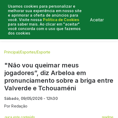
Usamos cookies para personalizar e
melhorar sua experiência em nosso site
e aprimorar a oferta de anúncios para
Aceitar
você. Visite nossa
Política de Cookies
para saber mais. Ao clicar em "aceitar"
você concorda com o uso que fazemos
dos cookies
E.C Bahia
E.C Vitória
Entrevistas
Colunistas
BN na
Principal
/
Esportes
/
Esporte
"Não vou queimar meus
jogadores”, diz Arbeloa em
pronunciamento sobre a briga entre
Valverde e Tchouaméni
Sábado, 09/05/2026 - 12h30
Por
Redação
ouça este conteúdo
readme