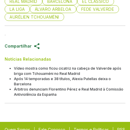
REAL MADRID
BARCELONA
EL CLÁSSICO
LA LIGA
ÁLVARO ARBELOA
FEDE VALVERDE
AURÉLIEN TCHOUAMÉNI
Compartilhar
Notícias Relacionadas
Vídeo mostra como ficou cicatriz na cabeça de Valverde após
briga com Tchouaméni no Real Madrid
Após 14 temporadas e 38 títulos, Alexia Putellas deixa o
Barcelona
Árbitros denunciam Florentino Pérez e Real Madrid à Comissão
Antiviolência da Espanha
Quem Somos
Fale Conosco
Termos e Políticas
RSS