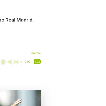
no Real Madrid,
readme
1.0x
0:00