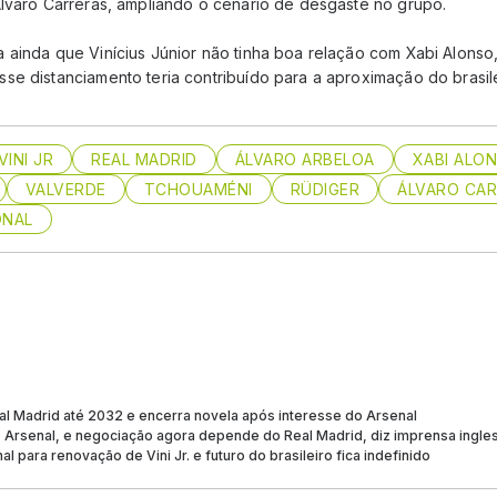
Álvaro Carreras, ampliando o cenário de desgaste no grupo.
 ainda que Vinícius Júnior não tinha boa relação com Xabi Alonso
e distanciamento teria contribuído para a aproximação do brasilei
VINI JR
REAL MADRID
ÁLVARO ARBELOA
XABI ALO
VALVERDE
TCHOUAMÉNI
RÜDIGER
ÁLVARO CA
ONAL
al Madrid até 2032 e encerra novela após interesse do Arsenal
do Arsenal, e negociação agora depende do Real Madrid, diz imprensa ingle
al para renovação de Vini Jr. e futuro do brasileiro fica indefinido