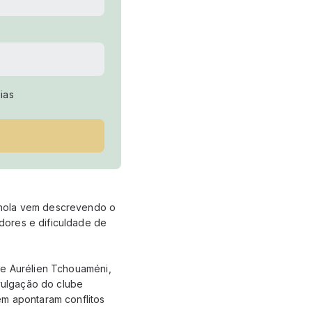
ias
nhola vem descrevendo o
dores e dificuldade de
 e Aurélien Tchouaméni,
ivulgação do clube
ém apontaram conflitos