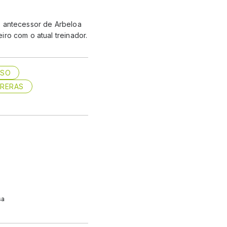
, antecessor de Arbeloa
ro com o atual treinador.
NSO
RRERAS
sa