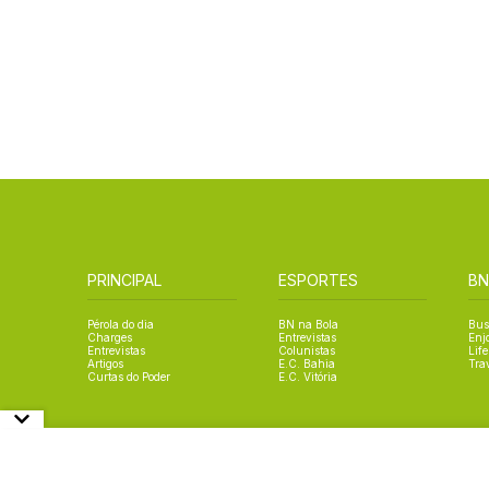
PRINCIPAL
ESPORTES
BN
Pérola do dia
BN na Bola
Bus
Charges
Entrevistas
Enj
Entrevistas
Colunistas
Life
Artigos
E.C. Bahia
Tra
Curtas do Poder
E.C. Vitória
© Copyright Bahia Notícias. All Rights Reserved