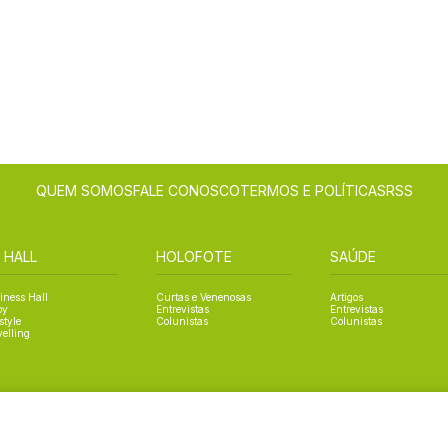
QUEM SOMOS
FALE CONOSCO
TERMOS E POLÍTICAS
RSS
 HALL
HOLOFOTE
SAÚDE
iness Hall
Curtas e Venenosas
Artigos
oy
Entrevistas
Entrevistas
style
Colunistas
Colunistas
velling