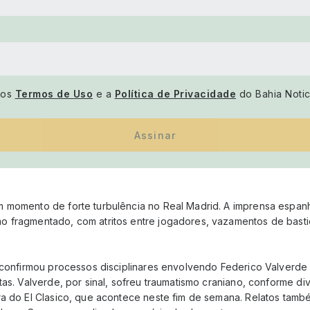
 os
Termos de Uso
e a
Política de Privacidade
do Bahia Notic
Assinar
m momento de forte turbulência no Real Madrid. A imprensa espa
 fragmentado, com atritos entre jogadores, vazamentos de basti
e confirmou processos disciplinares envolvendo Federico Valverde
tas. Valverde, por sinal, sofreu traumatismo craniano, conforme d
ra do El Clasico, que acontece neste fim de semana. Relatos tamb