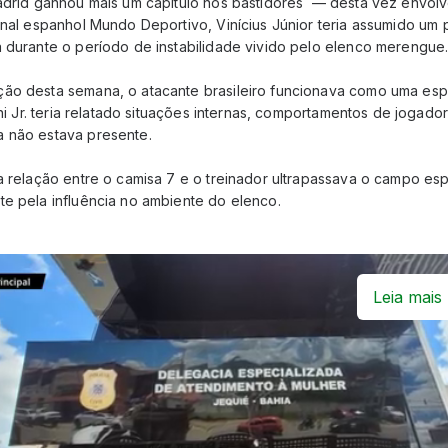
Madrid ganhou mais um capítulo nos bastidores — desta vez envo
rnal espanhol Mundo Deportivo, Vinícius Júnior teria assumido um 
a durante o período de instabilidade vivido pelo elenco merengue
ão desta semana, o atacante brasileiro funcionava como uma esp
Vini Jr. teria relatado situações internas, comportamentos de jogad
 não estava presente.
a relação entre o camisa 7 e o treinador ultrapassava o campo espo
te pela influência no ambiente do elenco.
Leia mais