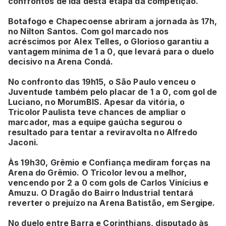
confrontos de ida desta etapa da competição.
Botafogo e Chapecoense abriram a jornada às 17h,
no Nilton Santos. Com gol marcado nos
acréscimos por Alex Telles, o Glorioso garantiu a
vantagem mínima de 1 a 0, que levará para o duelo
decisivo na Arena Condá.
No confronto das 19h15, o São Paulo venceu o
Juventude também pelo placar de 1 a 0, com gol de
Luciano, no MorumBIS. Apesar da vitória, o
Tricolor Paulista teve chances de ampliar o
marcador, mas a equipe gaúcha segurou o
resultado para tentar a reviravolta no Alfredo
Jaconi.
Às 19h30, Grêmio e Confiança mediram forças na
Arena do Grêmio. O Tricolor levou a melhor,
vencendo por 2 a 0 com gols de Carlos Vinícius e
Amuzu. O Dragão do Bairro Industrial tentará
reverter o prejuízo na Arena Batistão, em Sergipe.
No duelo entre Barra e Corinthians, disputado às