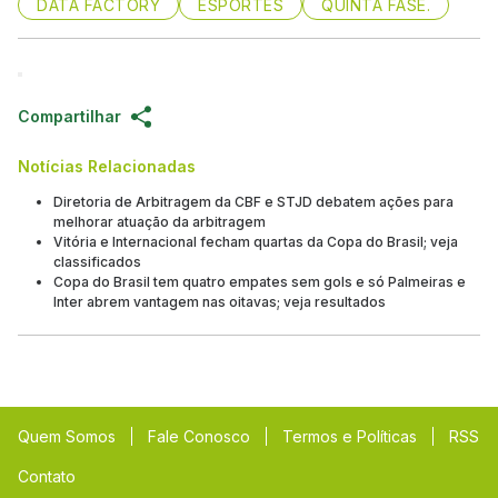
DATA FACTORY
ESPORTES
QUINTA FASE.
Compartilhar
Notícias Relacionadas
Diretoria de Arbitragem da CBF e STJD debatem ações para
melhorar atuação da arbitragem
Vitória e Internacional fecham quartas da Copa do Brasil; veja
classificados
Copa do Brasil tem quatro empates sem gols e só Palmeiras e
Inter abrem vantagem nas oitavas; veja resultados
Quem Somos
Fale Conosco
Termos e Políticas
RSS
Contato