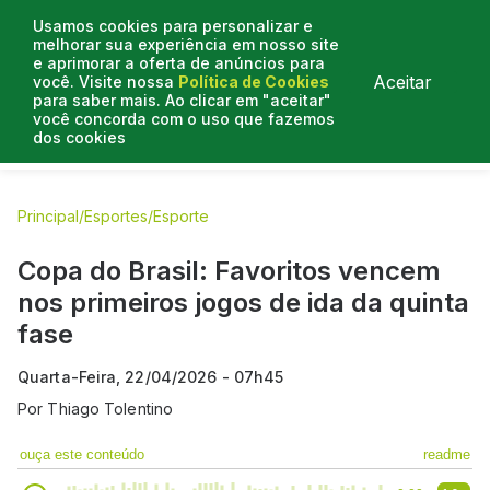
Usamos cookies para personalizar e
melhorar sua experiência em nosso site
e aprimorar a oferta de anúncios para
Aceitar
você. Visite nossa
Política de Cookies
para saber mais. Ao clicar em "aceitar"
você concorda com o uso que fazemos
dos cookies
E.C Bahia
E.C Vitória
Entrevistas
Colunistas
BN na
Principal
/
Esportes
/
Esporte
Copa do Brasil: Favoritos vencem
nos primeiros jogos de ida da quinta
fase
Quarta-Feira, 22/04/2026 - 07h45
Por
Thiago Tolentino
ouça este conteúdo
readme