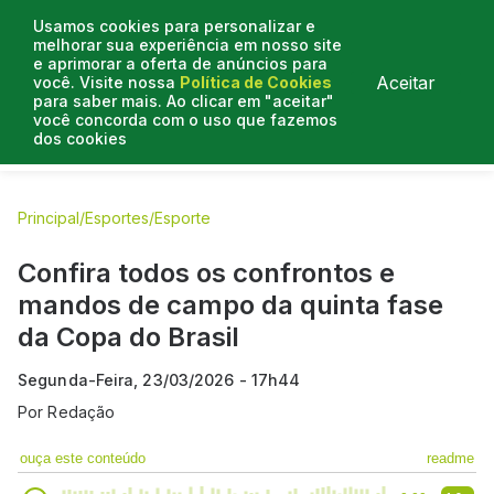
Usamos cookies para personalizar e
melhorar sua experiência em nosso site
e aprimorar a oferta de anúncios para
Aceitar
você. Visite nossa
Política de Cookies
para saber mais. Ao clicar em "aceitar"
você concorda com o uso que fazemos
dos cookies
E.C Bahia
E.C Vitória
Entrevistas
Colunistas
BN na
Principal
/
Esportes
/
Esporte
Confira todos os confrontos e
mandos de campo da quinta fase
da Copa do Brasil
Segunda-Feira, 23/03/2026 - 17h44
Por
Redação
ouça este conteúdo
readme