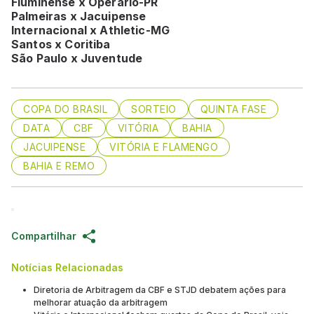
Fluminense x Operário-PR
Palmeiras x Jacuipense
Internacional x Athletic-MG
Santos x Coritiba
São Paulo x Juventude
COPA DO BRASIL
SORTEIO
QUINTA FASE
DATA
CBF
VITÓRIA
BAHIA
JACUIPENSE
VITÓRIA E FLAMENGO
BAHIA E REMO
Compartilhar
Notícias Relacionadas
Diretoria de Arbitragem da CBF e STJD debatem ações para
melhorar atuação da arbitragem