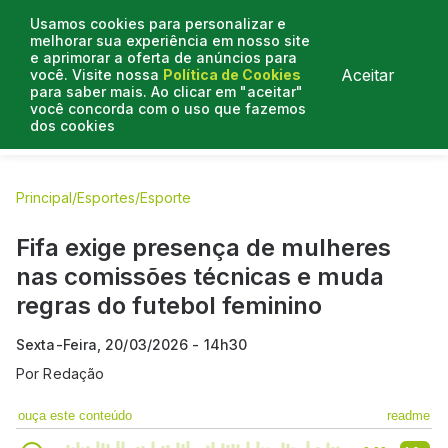
Usamos cookies para personalizar e
melhorar sua experiência em nosso site
e aprimorar a oferta de anúncios para
Aceitar
você. Visite nossa
Política de Cookies
para saber mais. Ao clicar em "aceitar"
você concorda com o uso que fazemos
dos cookies
E.C Bahia
E.C Vitória
Entrevistas
Colunistas
BN na
Principal
/
Esportes
/
Esporte
Fifa exige presença de mulheres
nas comissões técnicas e muda
regras do futebol feminino
Sexta-Feira, 20/03/2026 - 14h30
Por
Redação
ouça este conteúdo
readme