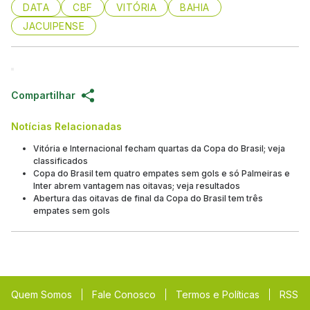
DATA
CBF
VITÓRIA
BAHIA
JACUIPENSE
Compartilhar
Notícias Relacionadas
Vitória e Internacional fecham quartas da Copa do Brasil; veja
classificados
Copa do Brasil tem quatro empates sem gols e só Palmeiras e
Inter abrem vantagem nas oitavas; veja resultados
Abertura das oitavas de final da Copa do Brasil tem três
empates sem gols
Quem Somos
Fale Conosco
Termos e Políticas
RSS