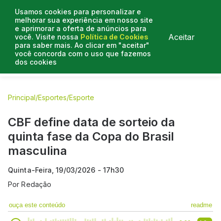
Usamos cookies para personalizar e
melhorar sua experiência em nosso site
e aprimorar a oferta de anúncios para
Aceitar
você. Visite nossa
Política de Cookies
para saber mais. Ao clicar em "aceitar"
você concorda com o uso que fazemos
dos cookies
E.C Bahia
E.C Vitória
Entrevistas
Colunistas
BN na
Principal
/
Esportes
/
Esporte
CBF define data de sorteio da
quinta fase da Copa do Brasil
masculina
Quinta-Feira, 19/03/2026 - 17h30
Por
Redação
ouça este conteúdo
readme