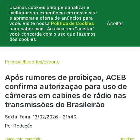
Usamos cookies para personalizar e
melhorar sua experiência em nosso site
e aprimorar a oferta de anúncios para
Aceitar
você. Visite nossa
Política de Cookies
para saber mais. Ao clicar em "aceitar"
você concorda com o uso que fazemos
dos cookies
E.C Bahia
E.C Vitória
Entrevistas
Colunistas
BN na
Principal
/
Esportes
/
Esporte
Após rumores de proibição, ACEB
confirma autorização para uso de
câmeras em cabines de rádio nas
transmissões do Brasileirão
Sexta-Feira, 13/02/2026 - 21h40
Por
Redação
ouça este conteúdo
readme