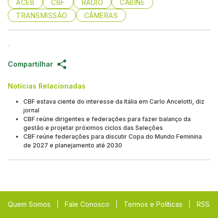
ACEB
CBF
RÁDIO
CABINE
TRANSMISSÃO
CÂMERAS
Compartilhar
Notícias Relacionadas
CBF estava ciente do interesse da Itália em Carlo Ancelotti, diz
jornal
CBF reúne dirigentes e federações para fazer balanço da
gestão e projetar próximos ciclos das Seleções
CBF reúne federações para discutir Copa do Mundo Feminina
de 2027 e planejamento até 2030
Quem Somos
Fale Conosco
Termos e Políticas
RSS