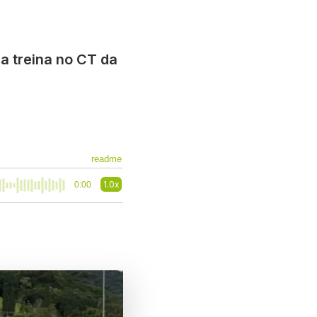
ia treina no CT da
readme
1.0x
0:00