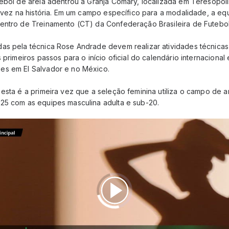
ebol de areia adentrou a Granja Comary, localizada em Teresópoli
a vez na história. Em um campo específico para a modalidade, a equ
entro de Treinamento (CT) da Confederação Brasileira de Futebol
s pela técnica Rose Andrade devem realizar atividades técnicas e
 primeiros passos para o início oficial do calendário internacional 
es em El Salvador e no México.
esta é a primeira vez que a seleção feminina utiliza o campo de a
25 com as equipes masculina adulta e sub-20.