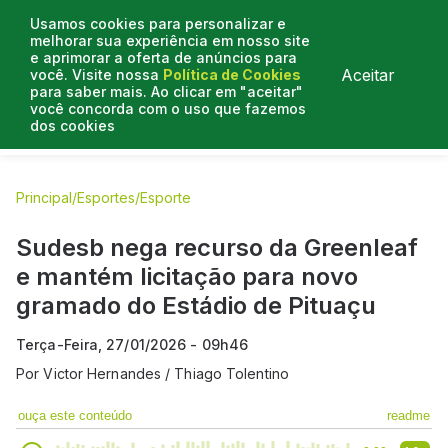
Usamos cookies para personalizar e
melhorar sua experiência em nosso site
e aprimorar a oferta de anúncios para
Aceitar
você. Visite nossa
Política de Cookies
para saber mais. Ao clicar em "aceitar"
você concorda com o uso que fazemos
dos cookies
E.C Bahia
E.C Vitória
Entrevistas
Colunistas
BN na
Principal
/
Esportes
/
Esporte
Sudesb nega recurso da Greenleaf
e mantém licitação para novo
gramado do Estádio de Pituaçu
Terça-Feira, 27/01/2026 - 09h46
Por
Victor Hernandes / Thiago Tolentino
ouça este conteúdo
readme