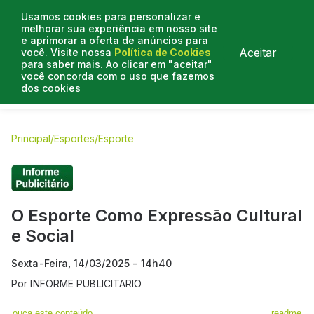
Usamos cookies para personalizar e
melhorar sua experiência em nosso site
e aprimorar a oferta de anúncios para
Aceitar
você. Visite nossa
Política de Cookies
para saber mais. Ao clicar em "aceitar"
você concorda com o uso que fazemos
dos cookies
E.C Bahia
E.C Vitória
Entrevistas
Colunistas
BN na
Principal
/
Esportes
/
Esporte
O Esporte Como Expressão Cultural
e Social
Sexta-Feira, 14/03/2025 - 14h40
Por
INFORME PUBLICITARIO
ouça este conteúdo
readme