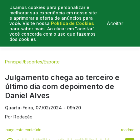
Usamos cookies para personalizar e
melhorar sua experiência em nosso site
e aprimorar a oferta de anúncios para
Aceitar
você. Visite nossa
Política de Cookies
para saber mais. Ao clicar em "aceitar"
você concorda com o uso que fazemos
dos cookies
E.C Bahia
E.C Vitória
Entrevistas
Colunistas
BN na
Principal
/
Esportes
/
Esporte
Julgamento chega ao terceiro e
último dia com depoimento de
Daniel Alves
Quarta-Feira, 07/02/2024 - 09h20
Por
Redação
ouça este conteúdo
readme