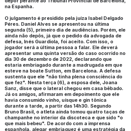
depor perante ao Tribunal Provincial de Barcelona,
na Espanha.
O julgamento é presidido pela juíza Isabel Delgado
Péres. Daniel Alves se apresentou na última
segunda (5), primeiro dia de audiências. Porém, ele
ainda não depôs, já que o pedido da advogada de
defesa, Inés Guardiola, foi aceito. Com isso, o
jogador será a última pessoa a falar. Ele deverá
apresentar uma quinta versão do caso ocorrido no
dia 30 de dezembro de 2022, declarando que
estaria embriagado durante a madrugada em que
esteve na boate Sutton, em Barcelona. A defesa
sustenta que ele "não tinha plena consciência do
que fez". Nesta terça (6), a esposa dele, Joana
Sanz, disse que o lateral chegou em casa bêbado.
Já os amigos, afirmaram em depoimento que ele
havia consumido vinho, uísque e gin tônica
durante a tarde, a partir das 14h30. Segundo
Bruno Brasil, o atleta ainda tomou quatro taças de
champanhe no interior da discoteca e que sido "o
que mais bebeu". De acordo com a imprensa
espanhola, alegar embriaguez é uma estratégia da