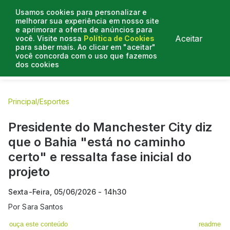
Usamos cookies para personalizar e
melhorar sua experiência em nosso site
e aprimorar a oferta de anúncios para
Aceitar
você. Visite nossa
Política de Cookies
para saber mais. Ao clicar em "aceitar"
você concorda com o uso que fazemos
dos cookies
E.C Bahia
E.C Vitória
Entrevistas
Colunistas
BN na
Principal
/
Esportes
Presidente do Manchester City diz
que o Bahia "está no caminho
certo" e ressalta fase inicial do
projeto
Sexta-Feira, 05/06/2026 - 14h30
Por
Sara Santos
ouça este conteúdo
readme