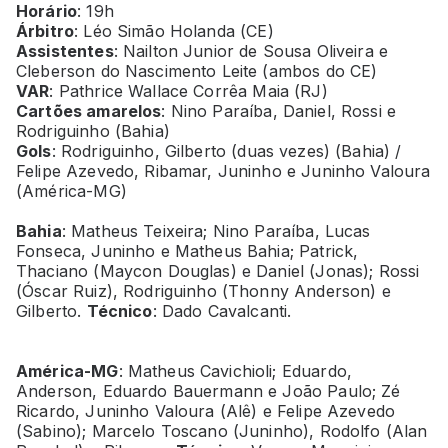
Horário
: 19h
Árbitro
: Léo Simão Holanda (CE)
Assistentes
: Nailton Junior de Sousa Oliveira e
Cleberson do Nascimento Leite (ambos do CE)
VAR
: Pathrice Wallace Corrêa Maia (RJ)
Cartões amarelos
: Nino Paraíba, Daniel, Rossi e
Rodriguinho (Bahia)
Gols
: Rodriguinho, Gilberto (duas vezes) (Bahia) /
Felipe Azevedo, Ribamar, Juninho e Juninho Valoura
(América-MG)
Bahia
: Matheus Teixeira; Nino Paraíba, Lucas
Fonseca, Juninho e Matheus Bahia; Patrick,
Thaciano (Maycon Douglas) e Daniel (Jonas); Rossi
(Óscar Ruiz), Rodriguinho (Thonny Anderson) e
Gilberto.
Técnico
: Dado Cavalcanti.
América-MG
: Matheus Cavichioli; Eduardo,
Anderson, Eduardo Bauermann e João Paulo; Zé
Ricardo, Juninho Valoura (Alê) e Felipe Azevedo
(Sabino); Marcelo Toscano (Juninho), Rodolfo (Alan