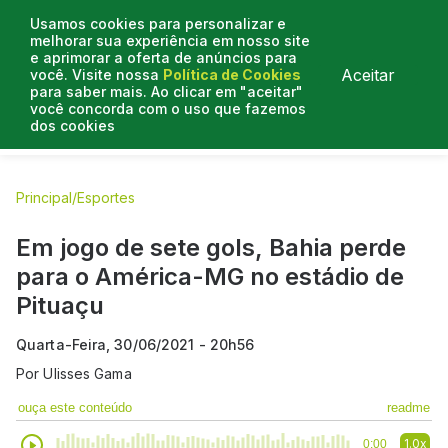
Usamos cookies para personalizar e
melhorar sua experiência em nosso site
e aprimorar a oferta de anúncios para
Aceitar
você. Visite nossa
Política de Cookies
para saber mais. Ao clicar em "aceitar"
você concorda com o uso que fazemos
dos cookies
E.C Bahia
E.C Vitória
Entrevistas
Colunistas
BN na
Principal
/
Esportes
Em jogo de sete gols, Bahia perde
para o América-MG no estádio de
Pituaçu
Quarta-Feira, 30/06/2021 - 20h56
Por
Ulisses Gama
ouça este conteúdo
readme
1.0x
0:00