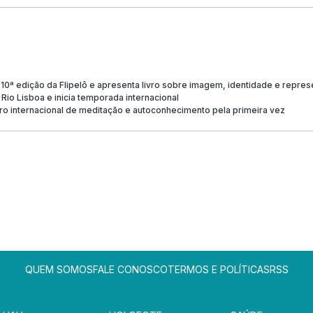
 10ª edição da Flipelô e apresenta livro sobre imagem, identidade e repre
 Rio Lisboa e inicia temporada internacional
iro internacional de meditação e autoconhecimento pela primeira vez
QUEM SOMOS
FALE CONOSCO
TERMOS E POLÍTICAS
RSS