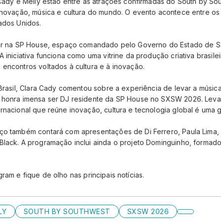
a Cady e Melly estão entre as atrações confirmadas do South by 
inovação, música e cultura do mundo. O evento acontece entre os 
tados Unidos.
ntar na SP House, espaço comandado pelo Governo do Estado de S
A iniciativa funciona como uma vitrine da produção criativa brasile
 encontros voltados à cultura e à inovação.
 Brasil, Clara Cady comentou sobre a experiência de levar a música
 honra imensa ser DJ residente da SP House no SXSW 2026. Levar
rnacional que reúne inovação, cultura e tecnologia global é uma g
ço também contará com apresentações de Di Ferrero, Paula Lima,
Black. A programação inclui ainda o projeto Dominguinho, forma
gram e fique de olho nas principais notícias.
LY
SOUTH BY SOUTHWEST
SXSW 2026