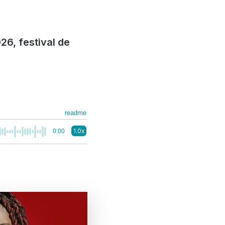
6, festival de
readme
1.0x
0:00