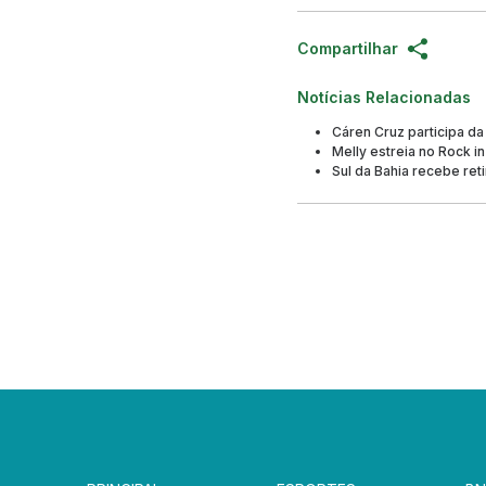
Compartilhar
Notícias Relacionadas
Cáren Cruz participa da
Melly estreia no Rock in
Sul da Bahia recebe ret