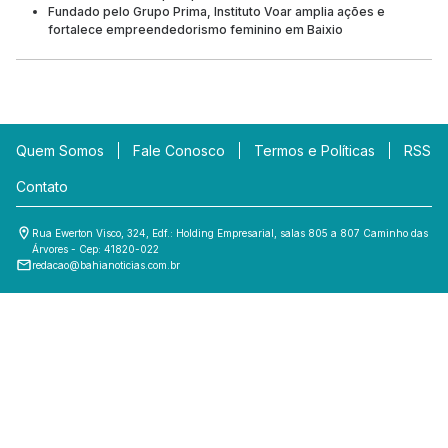
Fundado pelo Grupo Prima, Instituto Voar amplia ações e
fortalece empreendedorismo feminino em Baixio
Quem Somos
Fale Conosco
Termos e Políticas
RSS
Contato
Rua Ewerton Visco, 324, Edf.: Holding Empresarial, salas 805 a 807 Caminho das
Árvores - Cep: 41820-022
redacao@bahianoticias.com.br