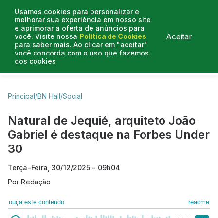
Usamos cookies para personalizar e
melhorar sua experiência em nosso site
e aprimorar a oferta de anúncios para
Aceitar
você. Visite nossa
Política de Cookies
para saber mais. Ao clicar em "aceitar"
você concorda com o uso que fazemos
dos cookies
Business Hall
Enjoy
Lifestyle
Travelling
Principal
/
BN Hall
/
Social
Natural de Jequié, arquiteto João
Gabriel é destaque na Forbes Under
30
Terça-Feira, 30/12/2025 - 09h04
Por
Redação
ouça este conteúdo
readme