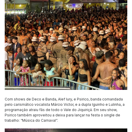
Com shows de Deco e Banda, Alef Iury, e Psirico, banda comandada
pelo carismático vocalista Márcio Victor, e a dupla Iguinho e Lulinha, a
programação atraiu fãs de todo o Vale do Jiquiriçá. Em seu show,
Psirico também aproveitou a deixa para lançar na festa o single de
trabalho: “Música do Carnaval”.