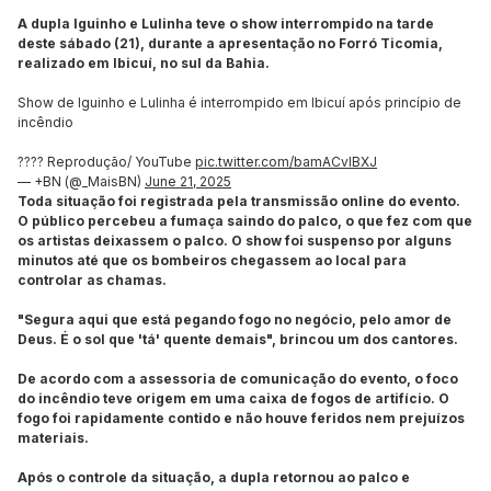
A dupla Iguinho e Lulinha teve o show interrompido na tarde
deste sábado (21), durante a apresentação no Forró Ticomia,
realizado em Ibicuí, no sul da Bahia.
Show de Iguinho e Lulinha é interrompido em Ibicuí após princípio de
incêndio
???? Reprodução/ YouTube
pic.twitter.com/bamACvIBXJ
— +BN (@_MaisBN)
June 21, 2025
Toda situação foi registrada pela transmissão online do evento.
O público percebeu a fumaça saindo do palco, o que fez com que
os artistas deixassem o palco. O show foi suspenso por alguns
minutos até que os bombeiros chegassem ao local para
controlar as chamas.
"Segura aqui que está pegando fogo no negócio, pelo amor de
Deus. É o sol que 'tá' quente demais", brincou um dos cantores.
De acordo com a assessoria de comunicação do evento, o foco
do incêndio teve origem em uma caixa de fogos de artifício. O
fogo foi rapidamente contido e não houve feridos nem prejuízos
materiais.
Após o controle da situação, a dupla retornou ao palco e