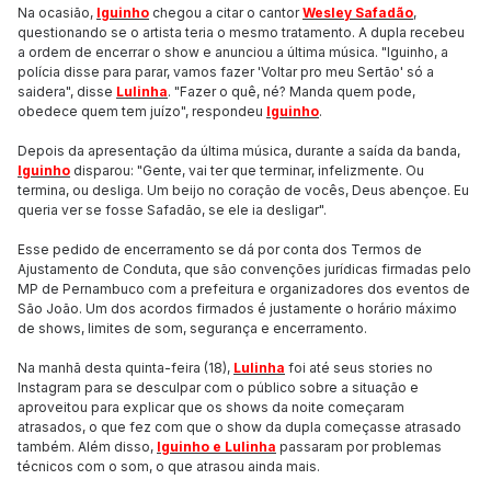
Na ocasião,
Iguinho
chegou a citar o cantor
Wesley Safadão
,
questionando se o artista teria o mesmo tratamento. A dupla recebeu
a ordem de encerrar o show e anunciou a última música. "Iguinho, a
polícia disse para parar, vamos fazer 'Voltar pro meu Sertão' só a
saidera", disse
Lulinha
. "Fazer o quê, né? Manda quem pode,
obedece quem tem juízo", respondeu
Iguinho
.
Depois da apresentação da última música, durante a saída da banda,
Iguinho
disparou: "Gente, vai ter que terminar, infelizmente. Ou
termina, ou desliga. Um beijo no coração de vocês, Deus abençoe. Eu
queria ver se fosse Safadão, se ele ia desligar".
Esse pedido de encerramento se dá por conta dos Termos de
Ajustamento de Conduta, que são convenções jurídicas firmadas pelo
MP de Pernambuco com a prefeitura e organizadores dos eventos de
São João. Um dos acordos firmados é justamente o horário máximo
de shows, limites de som, segurança e encerramento.
Na manhã desta quinta-feira (18),
Lulinha
foi até seus stories no
Instagram para se desculpar com o público sobre a situação e
aproveitou para explicar que os shows da noite começaram
atrasados, o que fez com que o show da dupla começasse atrasado
também. Além disso,
Iguinho e Lulinha
passaram por problemas
técnicos com o som, o que atrasou ainda mais.