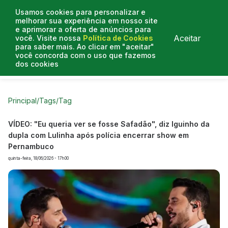
Usamos cookies para personalizar e
melhorar sua experiência em nosso site
e aprimorar a oferta de anúncios para
Aceitar
você. Visite nossa
Política de Cookies
para saber mais. Ao clicar em "aceitar"
você concorda com o uso que fazemos
dos cookies
Curtas do Poder
Artigos
Entrevistas
Podcasts
Principal
/
Tags
/
Tag
VÍDEO: "Eu queria ver se fosse Safadão", diz Iguinho da
dupla com Lulinha após polícia encerrar show em
Pernambuco
quinta-feira, 18/06/2026 - 17h00