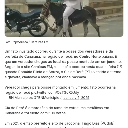
Foto: Reprodução / Caraíbas FM
Um fato inusitado ocorreu durante a posse dos vereadores e da
prefeita de Canarana, na região de Irecê, no Centro Norte baiano. É
que um vereador chegou ao local da posse montado em um jumento.
Segundo o site Caraíbas FM, a situação ocorreu nesta quarta-feira (1°)
quando Romário Plínio de Souza, o Cia de Beré (PT), vestido de terno
e gravata, chamava a atenção por onde passava.
Vereador chega para posse montado em jumento; fato ocorreu na
região de Irecê
pic.twitter.com/OsTSoR5Jdy
— BN Municípios (@BNMunicipios)
January 2, 2025
Cia de Beré é empresário do ramo de estruturas metálicas em
Canarana e foi eleito com 589 votos.
Em 2021, o então prefeito eleito de Jacobina, Tiago Dias (PCdoB),