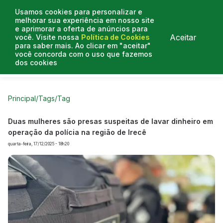
Usamos cookies para personalizar e
melhorar sua experiência em nosso site
e aprimorar a oferta de anúncios para
Aceitar
você. Visite nossa
Política de Cookies
para saber mais. Ao clicar em "aceitar"
você concorda com o uso que fazemos
dos cookies
Curtas do Poder
Artigos
Entrevistas
Podcasts
Principal
/
Tags
/
Tag
Duas mulheres são presas suspeitas de lavar dinheiro em
operação da polícia na região de Irecê
quarta-feira, 17/12/2025 - 18h20