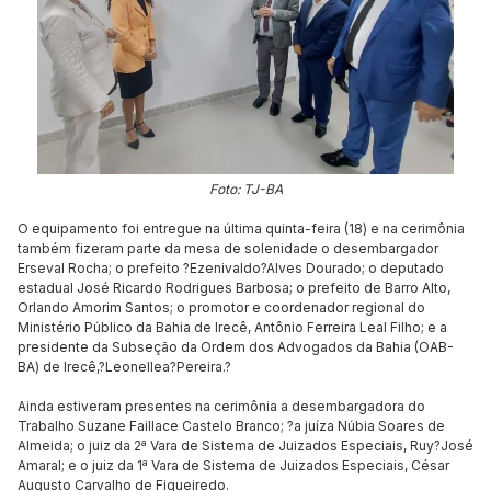
Foto: TJ-BA
O equipamento foi entregue na última quinta-feira (18) e na cerimônia
também fizeram parte da mesa de solenidade o desembargador
Erseval Rocha; o prefeito ?Ezenivaldo?Alves Dourado; o deputado
estadual José Ricardo Rodrigues Barbosa; o prefeito de Barro Alto,
Orlando Amorim Santos; o promotor e coordenador regional do
Ministério Público da Bahia de Irecê, Antônio Ferreira Leal Filho; e a
presidente da Subseção da Ordem dos Advogados da Bahia (OAB-
BA) de Irecê,?Leonellea?Pereira.?
Ainda estiveram presentes na cerimônia a desembargadora do
Trabalho Suzane Faillace Castelo Branco; ?a juíza Núbia Soares de
Almeida; o juiz da 2ª Vara de Sistema de Juizados Especiais, Ruy?José
Amaral; e o juiz da 1ª Vara de Sistema de Juizados Especiais, César
Augusto Carvalho de Figueiredo.