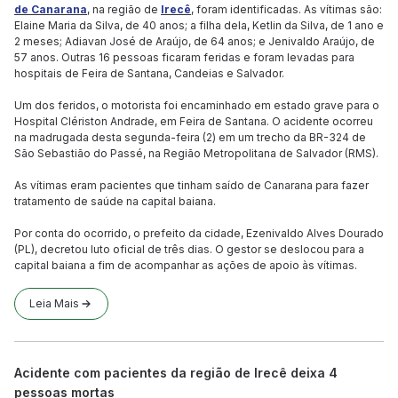
de Canarana
, na região de
Irecê
, foram identificadas. As vítimas são:
Elaine Maria da Silva, de 40 anos; a filha dela, Ketlin da Silva, de 1 ano e
2 meses; Adiavan José de Araújo, de 64 anos; e Jenivaldo Araújo, de
57 anos. Outras 16 pessoas ficaram feridas e foram levadas para
hospitais de Feira de Santana, Candeias e Salvador.
Um dos feridos, o motorista foi encaminhado em estado grave para o
Hospital Clériston Andrade, em Feira de Santana. O acidente ocorreu
na madrugada desta segunda-feira (2) em um trecho da BR-324 de
São Sebastião do Passé, na Região Metropolitana de Salvador (RMS).
As vítimas eram pacientes que tinham saído de Canarana para fazer
tratamento de saúde na capital baiana.
Por conta do ocorrido, o prefeito da cidade, Ezenivaldo Alves Dourado
(PL), decretou luto oficial de três dias. O gestor se deslocou para a
capital baiana a fim de acompanhar as ações de apoio às vítimas.
Leia Mais
Acidente com pacientes da região de Irecê deixa 4
pessoas mortas