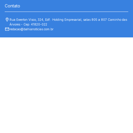
Contato
Rua Ewerton Visco, 324, Edf.: Holding Empresarial, salas 805 a 807 Caminho das
Árvores - Cep: 41820-022
redacao@bahianoticias.com.br