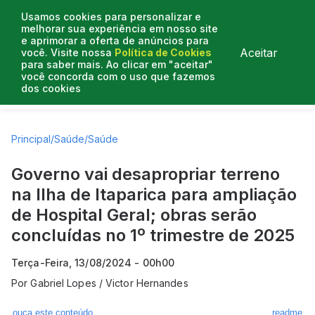
Usamos cookies para personalizar e
melhorar sua experiência em nosso site
e aprimorar a oferta de anúncios para
Aceitar
você. Visite nossa
Política de Cookies
para saber mais. Ao clicar em "aceitar"
você concorda com o uso que fazemos
dos cookies
Artigos
Entrevistas
Colunistas
Principal
/
Saúde
/
Saúde
Governo vai desapropriar terreno
na Ilha de Itaparica para ampliação
de Hospital Geral; obras serão
concluídas no 1º trimestre de 2025
Terça-Feira, 13/08/2024 - 00h00
Por
Gabriel Lopes / Victor Hernandes
ouça este conteúdo
readme