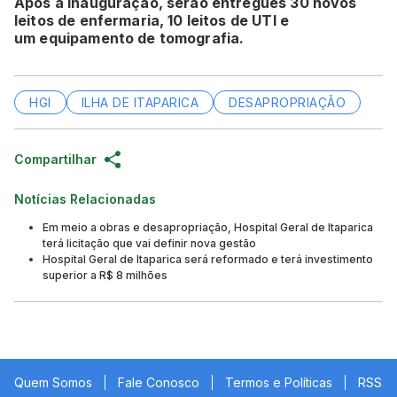
Após a inauguração, serão entregues 30 novos
leitos de enfermaria, 10 leitos de UTI e
um equipamento de tomografia.
HGI
ILHA DE ITAPARICA
DESAPROPRIAÇÃO
Compartilhar
Notícias Relacionadas
Em meio a obras e desapropriação, Hospital Geral de Itaparica
terá licitação que vai definir nova gestão
Hospital Geral de Itaparica será reformado e terá investimento
superior a R$ 8 milhões
Quem Somos
Fale Conosco
Termos e Políticas
RSS