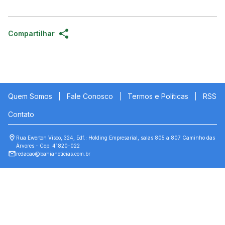
Compartilhar
Quem Somos
Fale Conosco
Termos e Políticas
RSS
Contato
Rua Ewerton Visco, 324, Edf.: Holding Empresarial, salas 805 a 807 Caminho das
Árvores - Cep: 41820-022
redacao@bahianoticias.com.br