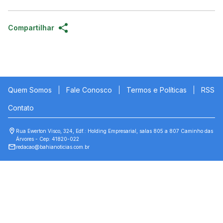
Compartilhar
Quem Somos
Fale Conosco
Termos e Políticas
RSS
Contato
Rua Ewerton Visco, 324, Edf.: Holding Empresarial, salas 805 a 807 Caminho das
Árvores - Cep: 41820-022
redacao@bahianoticias.com.br