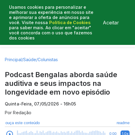
Usamos cookies para personalizar e
melhorar sua experiência em nosso site
e aprimorar a oferta de anúncios para
Aceitar
você. Visite nossa
Política de Cookies
para saber mais. Ao clicar em "aceitar"
você concorda com o uso que fazemos
dos cookies
Artigos
Entrevistas
Colunistas
Principal
/
Saúde
/
Colunistas
Podcast Bengalas aborda saúde
auditiva e seus impactos na
longevidade em novo episódio
Quinta-Feira, 07/05/2026 - 16h05
Por
Redação
ouça este conteúdo
readme
1.0x
0:00