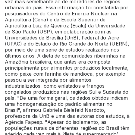
vez mais semelhante ao de moradores de regiões
urbanas do país. Essa informação foi constatada por
pesquisadores do Centro de Energia Nuclear na
Agricultura (Cena) e da Escola Superior de
Agricultura Luiz de Queiroz (Esalq) da Universidade
de São Paulo (USP), em colaboração com as
Universidades de Brasília (UnB), Federal do Acre
(UFAC) e do Estado do Rio Grande do Norte (UERN),
por meio de uma série de estudos realizados nos
últimos anos. A dieta de comunidades ribeirinhas na
Amazônia brasileira, que antes era composta
principalmente por alimentos produzidos localmente,
como peixe com farinha de mandioca, por exemplo,
passou a ser integrada por alimentos
industrializados, como enlatados e frangos
congelados produzidos nas regiões Sul e Sudeste do
país. "De uma forma geral, os dados obtidos indicam
uma homogeneização do padrão alimentar no
Brasil", afirmou Gabriela Bielefeld Nardoto,
professora da UnB e uma das autoras dos estudos, à
Agência Fapesp. "Apesar do isolamento, as
populações rurais de diferentes regiões do Brasil têm
aderido cada vez mais à ‘dieta de supermercado’,