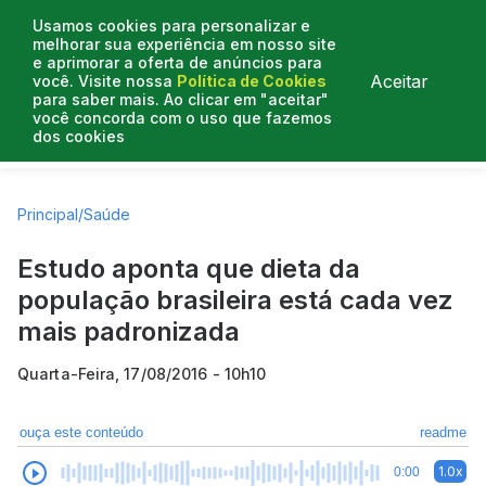
Usamos cookies para personalizar e
melhorar sua experiência em nosso site
e aprimorar a oferta de anúncios para
Aceitar
você. Visite nossa
Política de Cookies
para saber mais. Ao clicar em "aceitar"
você concorda com o uso que fazemos
dos cookies
Artigos
Entrevistas
Colunistas
Principal
/
Saúde
Estudo aponta que dieta da
população brasileira está cada vez
mais padronizada
Quarta-Feira, 17/08/2016 - 10h10
ouça este conteúdo
readme
1.0x
0:00