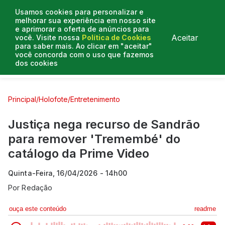
Usamos cookies para personalizar e
melhorar sua experiência em nosso site
e aprimorar a oferta de anúncios para
Aceitar
você. Visite nossa
Política de Cookies
para saber mais. Ao clicar em "aceitar"
você concorda com o uso que fazemos
dos cookies
Curtas e Venenosas
Entrevistas
Colunistas
Principal
/
Holofote
/
Entretenimento
Justiça nega recurso de Sandrão
para remover 'Tremembé' do
catálogo da Prime Video
Quinta-Feira, 16/04/2026 - 14h00
Por
Redação
ouça este conteúdo
readme