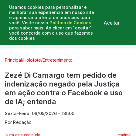
Usamos cookies para personalizar e
melhorar sua experiência em nosso site
e aprimorar a oferta de anúncios para
Aceitar
você. Visite nossa
Política de Cookies
para saber mais. Ao clicar em "aceitar"
você concorda com o uso que fazemos
dos cookies
Curtas e Venenosas
Entrevistas
Colunistas
Principal
/
Holofote
/
Entretenimento
Zezé Di Camargo tem pedido de
indenização negado pela Justiça
em ação contra o Facebook e uso
de IA; entenda
Sexta-Feira, 08/05/2026 - 13h00
Por
Redação
ouça este conteúdo
readme