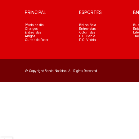
PRINCIPAL
ESPORTES
BN
Pérola do dia
BN na Bola
Bus
Charges
Entrevistas
Enj
Entrevistas
Colunistas
Life
Artigos
E.C. Bahia
Tra
Curtas do Poder
E.C. Vitória
© Copyright Bahia Notícias. All Rights Reserved