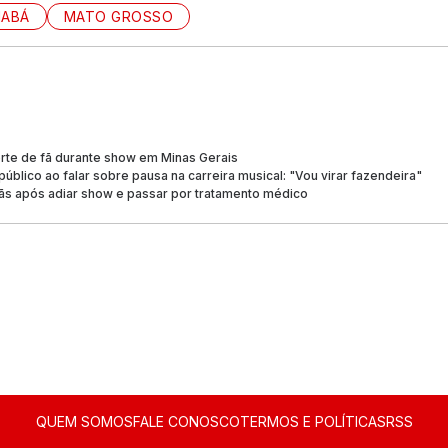
IABÁ
MATO GROSSO
rte de fã durante show em Minas Gerais
úblico ao falar sobre pausa na carreira musical: "Vou virar fazendeira"
ãs após adiar show e passar por tratamento médico
QUEM SOMOS
FALE CONOSCO
TERMOS E POLÍTICAS
RSS