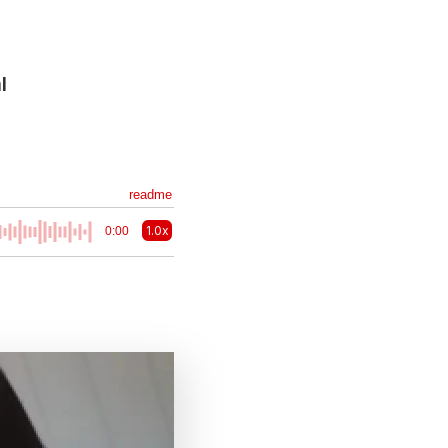
l
readme
1.0x
0:00