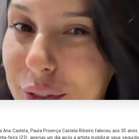
ja Ana Castela, Paula Proença Castela Ribeiro faleceu aos 35 ano
nta-feira (23), apenas um dia após a artista mobilizar seus segui