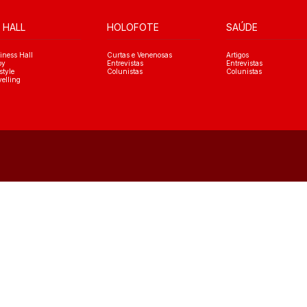
 HALL
HOLOFOTE
SAÚDE
iness Hall
Curtas e Venenosas
Artigos
oy
Entrevistas
Entrevistas
style
Colunistas
Colunistas
velling