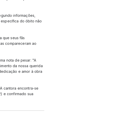
Segundo informações,
 específica do óbito não
ra que seus fãs
soas compareceram ao
uma nota de pesar: "A
cimento da nossa querida
 dedicação e amor à obra
 A cantora encontra-se
2) e confirmado sua