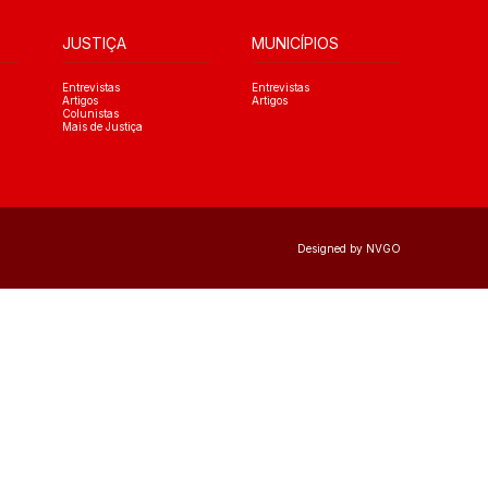
JUSTIÇA
MUNICÍPIOS
Entrevistas
Entrevistas
Artigos
Artigos
Colunistas
Mais de Justiça
Designed by NVGO