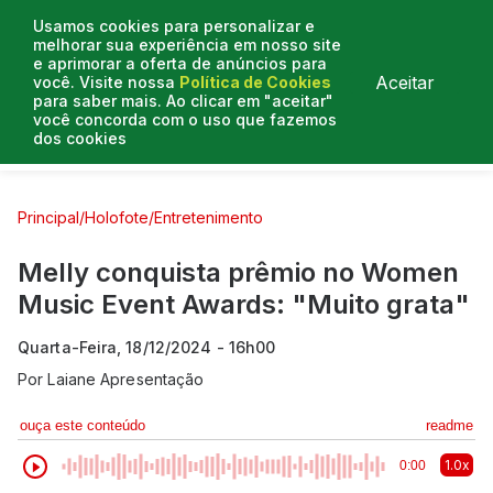
Usamos cookies para personalizar e
melhorar sua experiência em nosso site
e aprimorar a oferta de anúncios para
Aceitar
você. Visite nossa
Política de Cookies
para saber mais. Ao clicar em "aceitar"
você concorda com o uso que fazemos
dos cookies
Curtas e Venenosas
Entrevistas
Colunistas
Principal
/
Holofote
/
Entretenimento
Melly conquista prêmio no Women
Music Event Awards: "Muito grata"
Quarta-Feira, 18/12/2024 - 16h00
Por
Laiane Apresentação
ouça este conteúdo
readme
1.0x
0:00