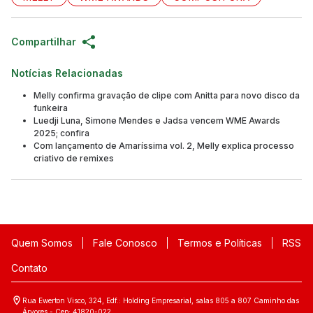
Compartilhar
Notícias Relacionadas
Melly confirma gravação de clipe com Anitta para novo disco da
funkeira
Luedji Luna, Simone Mendes e Jadsa vencem WME Awards
2025; confira
Com lançamento de Amaríssima vol. 2, Melly explica processo
criativo de remixes
Quem Somos
Fale Conosco
Termos e Políticas
RSS
Contato
Rua Ewerton Visco, 324, Edf.: Holding Empresarial, salas 805 a 807 Caminho das
Árvores - Cep: 41820-022