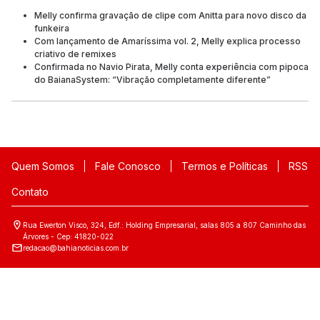
Melly confirma gravação de clipe com Anitta para novo disco da
funkeira
Com lançamento de Amaríssima vol. 2, Melly explica processo
criativo de remixes
Confirmada no Navio Pirata, Melly conta experiência com pipoca
do BaianaSystem: “Vibração completamente diferente”
Quem Somos
Fale Conosco
Termos e Políticas
RSS
Contato
Rua Ewerton Visco, 324, Edf.: Holding Empresarial, salas 805 a 807 Caminho das
Árvores - Cep: 41820-022
redacao@bahianoticias.com.br