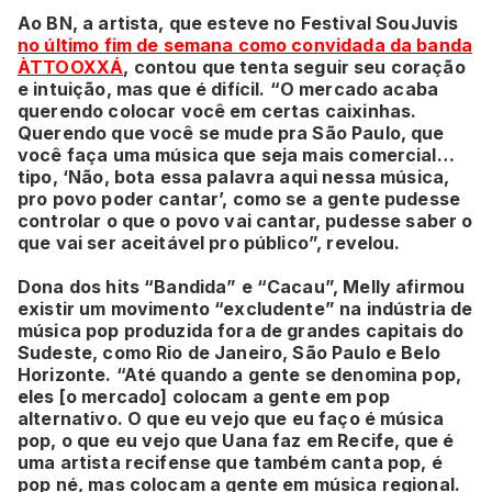
Ao BN, a artista, que esteve no Festival SouJuvis
no último fim de semana como convidada da banda
ÀTTOOXXÁ
, contou que tenta seguir seu coração
e intuição, mas que é difícil. “O mercado acaba
querendo colocar você em certas caixinhas.
Querendo que você se mude pra São Paulo, que
você faça uma música que seja mais comercial…
tipo, ‘Não, bota essa palavra aqui nessa música,
pro povo poder cantar’, como se a gente pudesse
controlar o que o povo vai cantar, pudesse saber o
que vai ser aceitável pro público”, revelou.
Dona dos hits “Bandida” e “Cacau”, Melly afirmou
existir um movimento “excludente” na indústria de
música pop produzida fora de grandes capitais do
Sudeste, como Rio de Janeiro, São Paulo e Belo
Horizonte. “Até quando a gente se denomina pop,
eles [o mercado] colocam a gente em pop
alternativo. O que eu vejo que eu faço é música
pop, o que eu vejo que Uana faz em Recife, que é
uma artista recifense que também canta pop, é
pop né, mas colocam a gente em música regional.