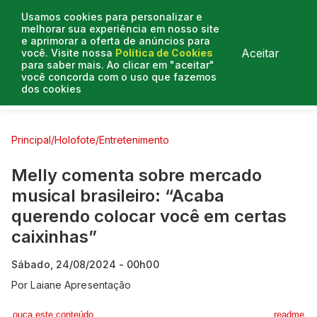
Usamos cookies para personalizar e
melhorar sua experiência em nosso site
e aprimorar a oferta de anúncios para
Aceitar
você. Visite nossa
Política de Cookies
para saber mais. Ao clicar em "aceitar"
você concorda com o uso que fazemos
dos cookies
Curtas e Venenosas
Entrevistas
Colunistas
Principal
/
Holofote
/
Entretenimento
Melly comenta sobre mercado
musical brasileiro: “Acaba
querendo colocar você em certas
caixinhas”
Sábado, 24/08/2024 - 00h00
Por
Laiane Apresentação
ouça este conteúdo
readme