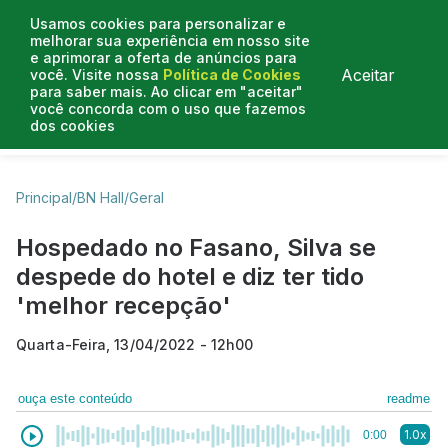
Usamos cookies para personalizar e
melhorar sua experiência em nosso site
e aprimorar a oferta de anúncios para
Aceitar
você. Visite nossa
Política de Cookies
para saber mais. Ao clicar em "aceitar"
você concorda com o uso que fazemos
dos cookies
Business Hall
Enjoy
Lifestyle
Travelling
Principal
/
BN Hall
/
Geral
Hospedado no Fasano, Silva se
despede do hotel e diz ter tido
'melhor recepção'
Quarta-Feira, 13/04/2022 - 12h00
ouça este conteúdo
readme
1.0x
0:00