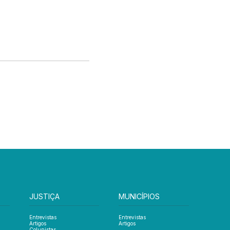
JUSTIÇA
MUNICÍPIOS
Entrevistas
Entrevistas
Artigos
Artigos
Colunistas