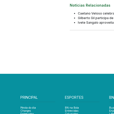
Notícias Relacionadas
Caetano Veloso celebra
Gilberto Gil participa
Ivete Sangalo aproveita
PRINCIPAL
ESPORTES
BN
Pérola do dia
BN na Bola
Bus
Charges
Entrevistas
Enj
Entrevistas
Colunistas
Life