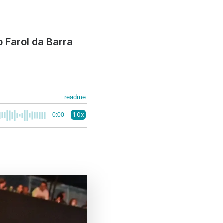
o Farol da Barra
readme
1.0x
0:00