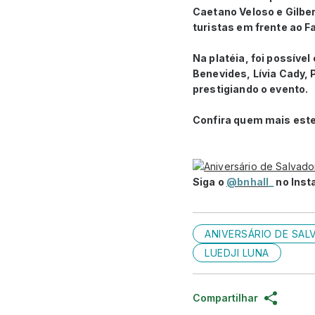
Caetano Veloso e Gilber
turistas em frente ao Fa
Na platéia, foi possíve
Benevides, Lívia Cady,
prestigiando o evento.
Confira quem mais est
Siga o
@bnhall_
no Insta
ANIVERSÁRIO DE SAL
LUEDJI LUNA
Compartilhar