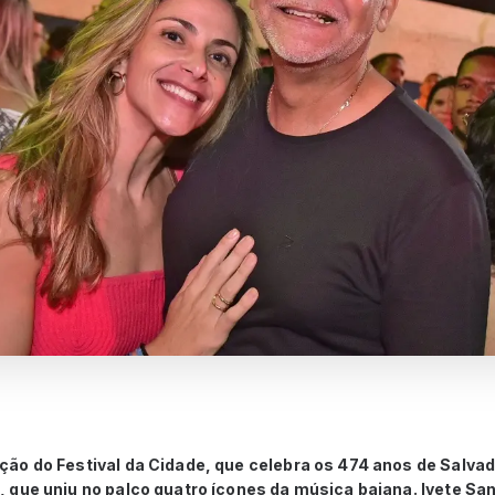
o do Festival da Cidade, que celebra os 474 anos de Salvado
que uniu no palco quatro ícones da música baiana. Ivete San