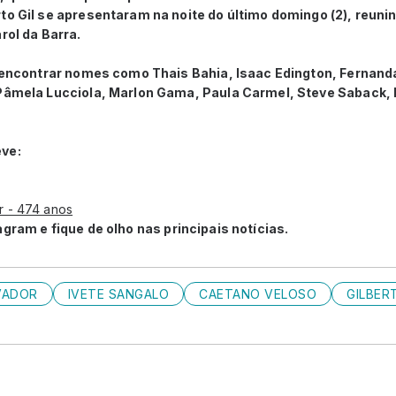
to Gil se apresentaram na noite do último domingo (2), reuni
rol da Barra.
l encontrar nomes como Thais Bahia, Isaac Edington, Fernand
 Pâmela Lucciola, Marlon Gama, Paula Carmel, Steve Saback, 
eve:
gram e fique de olho nas principais notícias.
VADOR
IVETE SANGALO
CAETANO VELOSO
GILBER