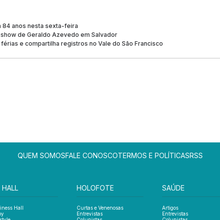
 84 anos nesta sexta-feira
 de show de Geraldo Azevedo em Salvador
 férias e compartilha registros no Vale do São Francisco
QUEM SOMOS
FALE CONOSCO
TERMOS E POLÍTICAS
RSS
 HALL
HOLOFOTE
SAÚDE
iness Hall
Curtas e Venenosas
Artigos
oy
Entrevistas
Entrevistas
style
Colunistas
Colunistas