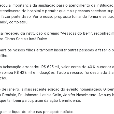
cou a importância da ampliação para o atendimento da instituição.
atendimento do hospital e permitir que mais pessoas recebam supo
por fazer parte disso. Ver o nosso propósito tomando forma e se tr
ais”, completou.
sal recebeu da instituição o prêmio “Pessoas do Bem”, reconhec
as Obras Sociais Irmã Dulce.
ra os nossos filhos e também inspirar outras pessoas a fazer o b
ilho.
a Aclamação arrecadou R$ 625 mil, valor cerca de 40% superior a
o somou R$ 428 mil em doações. Todo o recurso foi destinado à 
ição.
28 de janeiro, a mais recente edição do evento homenageou Gilber
rotásio, Eri Johnson, Letícia Colin, Jenifer Nascimento, Amaury N
 que também participaram da ação beneficente.
gram e fique de olho nas principais notícias.