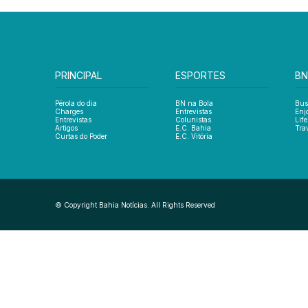
PRINCIPAL
ESPORTES
BN
Pérola do dia
BN na Bola
Bus
Charges
Entrevistas
Enj
Entrevistas
Colunistas
Life
Artigos
E.C. Bahia
Tra
Curtas do Poder
E.C. Vitória
© Copyright Bahia Notícias. All Rights Reserved