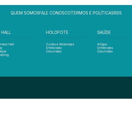
QUEM SOMOS
FALE CONOSCO
TERMOS E POLÍTICAS
RSS
 HALL
HOLOFOTE
SAÚDE
iness Hall
Curtas e Venenosas
Artigos
oy
Entrevistas
Entrevistas
style
Colunistas
Colunistas
velling