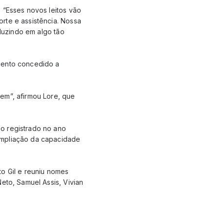
 “Esses novos leitos vão
rte e assistência. Nossa
aduzindo em algo tão
imento concedido a
em”, afirmou Lore, que
o registrado no ano
ampliação da capacidade
to Gil e reuniu nomes
eto, Samuel Assis, Vivian