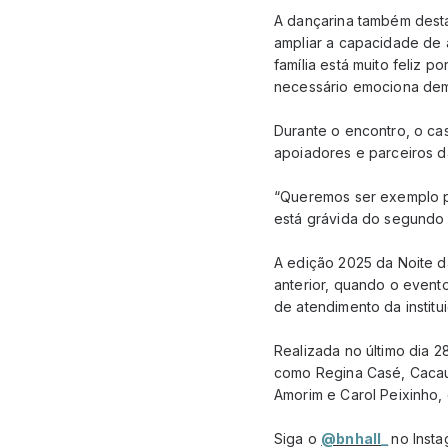
A dançarina também desta
ampliar a capacidade de 
família está muito feliz 
necessário emociona dem
Durante o encontro, o ca
apoiadores e parceiros d
“Queremos ser exemplo pa
está grávida do segundo f
A edição 2025 da Noite d
anterior, quando o event
de atendimento da institu
Realizada no último dia 
como Regina Casé, Cacau P
Amorim e Carol Peixinho,
Siga o
@bnhall_
no Insta