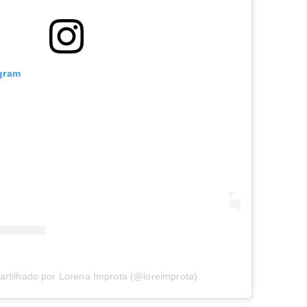
agram
rtilhado por Lorena Improta (@loreimprota)