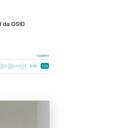
I da OSID
readme
1.0x
0:00