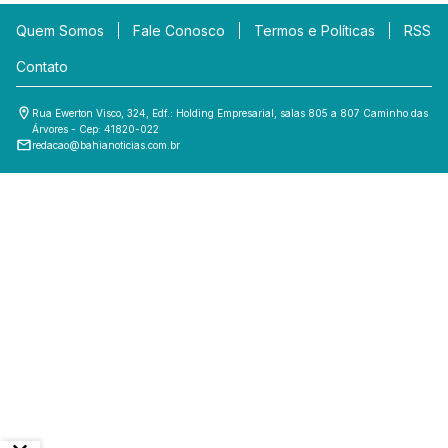
Quem Somos
Fale Conosco
Termos e Políticas
RSS
Contato
Rua Ewerton Visco, 324, Edf.: Holding Empresarial, salas 805 a 807 Caminho das
Árvores - Cep: 41820-022
redacao@bahianoticias.com.br