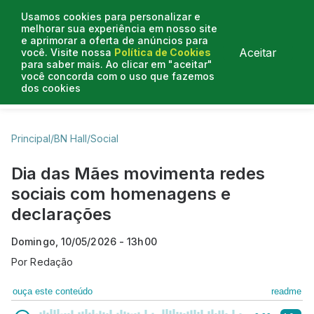
Usamos cookies para personalizar e
melhorar sua experiência em nosso site
e aprimorar a oferta de anúncios para
Aceitar
você. Visite nossa
Política de Cookies
para saber mais. Ao clicar em "aceitar"
você concorda com o uso que fazemos
dos cookies
Business Hall
Enjoy
Lifestyle
Travelling
Principal
/
BN Hall
/
Social
Dia das Mães movimenta redes
sociais com homenagens e
declarações
Domingo, 10/05/2026 - 13h00
Por
Redação
ouça este conteúdo
readme