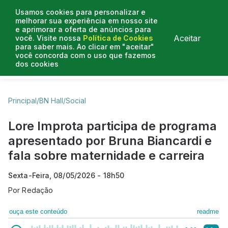
Usamos cookies para personalizar e
melhorar sua experiência em nosso site
e aprimorar a oferta de anúncios para
Aceitar
você. Visite nossa
Política de Cookies
para saber mais. Ao clicar em "aceitar"
você concorda com o uso que fazemos
dos cookies
Business Hall
Enjoy
Lifestyle
Travelling
Principal
/
BN Hall
/
Social
Lore Improta participa de programa
apresentado por Bruna Biancardi e
fala sobre maternidade e carreira
Sexta-Feira, 08/05/2026 - 18h50
Por
Redação
ouça este conteúdo
readme