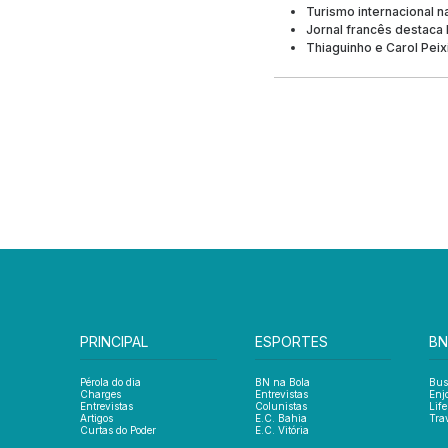
Turismo internacional n
Jornal francês destaca 
Thiaguinho e Carol Pei
PRINCIPAL
ESPORTES
BN
Pérola do dia
BN na Bola
Bus
Charges
Entrevistas
Enj
Entrevistas
Colunistas
Life
Artigos
E.C. Bahia
Tra
Curtas do Poder
E.C. Vitória