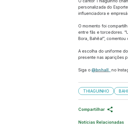
O cantor Thiaguinho cham
personalizada do Esporte 
influenciadora e empresár
O momento foi compartilh
entre fãs e torcedores. 
Bora, Bahêa!”, comentou 
A escolha do uniforme do
presente nas aparições p
Siga o
@bnhall_
no Insta
THIAGUINHO
BAH
Compartilhar
Notícias Relacionadas