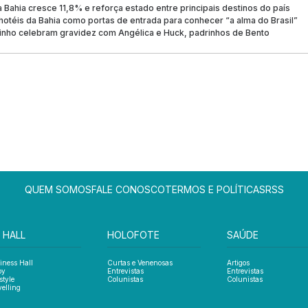
a Bahia cresce 11,8% e reforça estado entre principais destinos do país
hotéis da Bahia como portas de entrada para conhecer “a alma do Brasil”
xinho celebram gravidez com Angélica e Huck, padrinhos de Bento
QUEM SOMOS
FALE CONOSCO
TERMOS E POLÍTICAS
RSS
 HALL
HOLOFOTE
SAÚDE
iness Hall
Curtas e Venenosas
Artigos
oy
Entrevistas
Entrevistas
style
Colunistas
Colunistas
velling