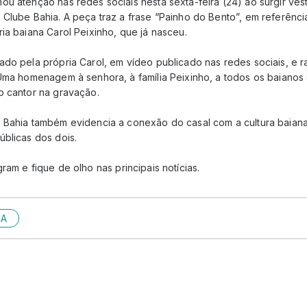
ou atenção nas redes sociais nesta sexta-feira (24) ao surgir ve
Clube Bahia. A peça traz a frase “Painho do Bento”, em referência 
ia baiana Carol Peixinho, que já nasceu.
ado pela própria Carol, em vídeo publicado nas redes sociais, e 
“Uma homenagem à senhora, à família Peixinho, a todos os baianos
o cantor na gravação.
 Bahia também evidencia a conexão do casal com a cultura baian
úblicas dos dois.
gram e fique de olho nas principais notícias.
IA