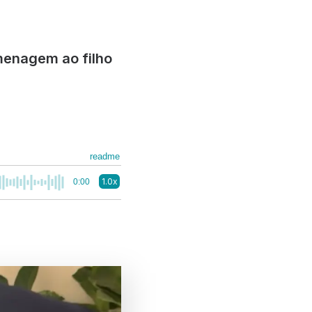
menagem ao filho
readme
1.0x
0:00