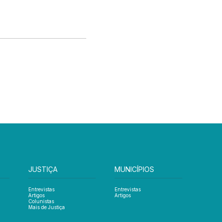
JUSTIÇA
MUNICÍPIOS
Entrevistas
Entrevistas
Artigos
Artigos
Colunistas
Mais de Justiça