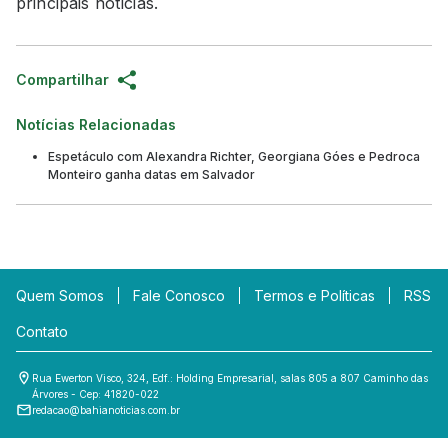
principais notícias.
Compartilhar
Notícias Relacionadas
Espetáculo com Alexandra Richter, Georgiana Góes e Pedroca
Monteiro ganha datas em Salvador
Quem Somos
Fale Conosco
Termos e Políticas
RSS
Contato
Rua Ewerton Visco, 324, Edf.: Holding Empresarial, salas 805 a 807 Caminho das
Árvores - Cep: 41820-022
redacao@bahianoticias.com.br