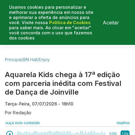
Usamos cookies para personalizar e
melhorar sua experiência em nosso site
e aprimorar a oferta de anúncios para
Aceitar
você. Visite nossa
Política de Cookies
para saber mais. Ao clicar em "aceitar"
você concorda com o uso que fazemos
dos cookies
Business Hall
Enjoy
Lifestyle
Travelling
Principal
/
BN Hall
/
Enjoy
Aquarela Kids chega à 17ª edição
com parceria inédita com Festival
de Dança de Joinville
Terça-Feira, 07/07/2026 - 16h10
Por
Redação
ouça este conteúdo
readme
1.0x
0:00