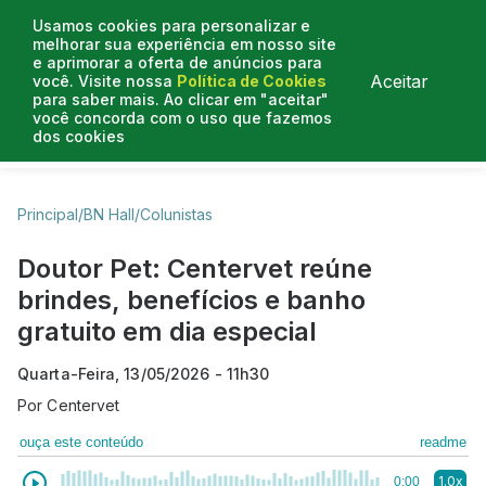
Usamos cookies para personalizar e
melhorar sua experiência em nosso site
e aprimorar a oferta de anúncios para
Aceitar
você. Visite nossa
Política de Cookies
para saber mais. Ao clicar em "aceitar"
você concorda com o uso que fazemos
dos cookies
Business Hall
Enjoy
Lifestyle
Travelling
Principal
/
BN Hall
/
Colunistas
Doutor Pet: Centervet reúne
brindes, benefícios e banho
gratuito em dia especial
Quarta-Feira, 13/05/2026 - 11h30
Por
Centervet
ouça este conteúdo
readme
1.0x
0:00