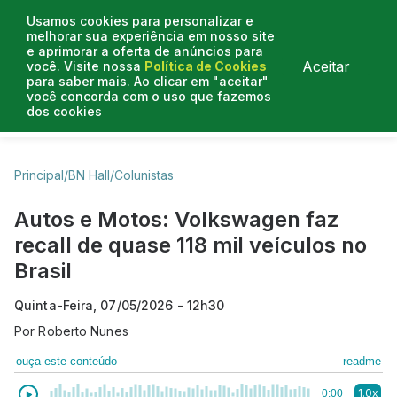
Usamos cookies para personalizar e
melhorar sua experiência em nosso site
e aprimorar a oferta de anúncios para
Aceitar
você. Visite nossa
Política de Cookies
para saber mais. Ao clicar em "aceitar"
você concorda com o uso que fazemos
dos cookies
Business Hall
Enjoy
Lifestyle
Travelling
Principal
/
BN Hall
/
Colunistas
Autos e Motos: Volkswagen faz
recall de quase 118 mil veículos no
Brasil
Quinta-Feira, 07/05/2026 - 12h30
Por
Roberto Nunes
ouça este conteúdo
readme
1.0x
0:00