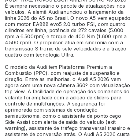
É sempre necessário o pacote de atualizações nos
veículos. A alemã Audi anunciou o lançamento da
linha 2026 do A5 no Brasil. O novo A5 vem equipado
com motor EA888 evo5 2.0 turbo FSI, com quatro
cilindros em linha, potência de 272 cavalos (5.000
rpm a 6.500rpm) e torque de 400 Nm (1.600 rpm a
4.500 rpm). O propulsor atua em sincronia com a
transmissão S tronic de sete velocidades e a tração
quattro com tecnologia Ultra.
O modelo da Audi tem Plataforma Premium a
Combustão (PPC), com reajuste da suspensão e
direção. Entre as melhorias, o Audi A5 2026 vem
agora com uma nova câmera 360º com visualização
top view. A facilidade de operação dos comandos do
volante foi ampliada com a adição de sliders para
controle de multifunções. A segurança foi
aprimorada com sistemas de condução
semiautônoma, como o assistente de ponto cego
Side Assist com alerta de saída do veículo (exit
warning), assistente de tráfego transversal traseiro e
assistente de conversão atrás. O Audi A5 2026 custa