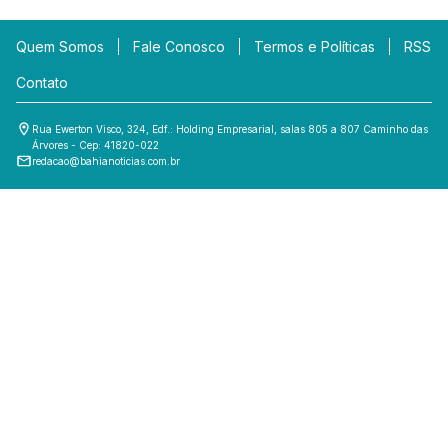
Quem Somos
Fale Conosco
Termos e Políticas
RSS
Contato
Rua Ewerton Visco, 324, Edf.: Holding Empresarial, salas 805 a 807 Caminho das
Árvores - Cep: 41820-022
redacao@bahianoticias.com.br