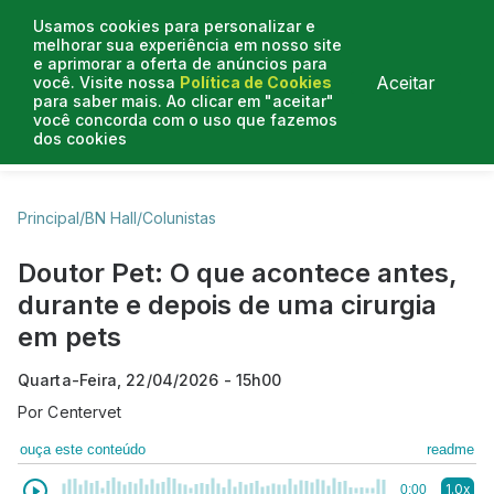
Usamos cookies para personalizar e
melhorar sua experiência em nosso site
e aprimorar a oferta de anúncios para
Aceitar
você. Visite nossa
Política de Cookies
para saber mais. Ao clicar em "aceitar"
você concorda com o uso que fazemos
dos cookies
Business Hall
Enjoy
Lifestyle
Travelling
Principal
/
BN Hall
/
Colunistas
Doutor Pet: O que acontece antes,
durante e depois de uma cirurgia
em pets
Quarta-Feira, 22/04/2026 - 15h00
Por
Centervet
ouça este conteúdo
readme
1.0x
0:00