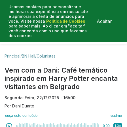
Usamos cookies para personalizar e
melhorar sua experiência em nosso site
e aprimorar a oferta de anúncios para
Aceitar
você. Visite nossa
Política de Cookies
para saber mais. Ao clicar em "aceitar"
você concorda com o uso que fazemos
dos cookies
Business Hall
Enjoy
Lifestyle
Travelling
Principal
/
BN Hall
/
Colunistas
Vem com a Dani: Café temático
inspirado em Harry Potter encanta
visitantes em Belgrado
Segunda-Feira, 22/12/2025 - 16h00
Por
Dani Duarte
ouça este conteúdo
readme
1.0x
0:00