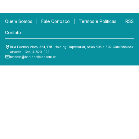
Quem Somos
Fale Conosco
Termos e Políticas
RSS
Contato
Rua Ewerton Visco, 324, Edf.: Holding Empresarial, salas 805 a 807 Caminho das
Árvores - Cep: 41820-022
redacao@bahianoticias.com.br