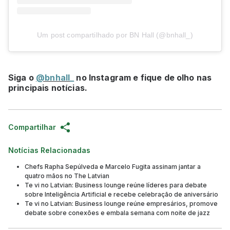
Um post compartilhado por BN Hall (@bnhall_)
Siga o
@bnhall_
no Instagram e fique de olho nas
principais notícias.
Compartilhar
Notícias Relacionadas
Chefs Rapha Sepúlveda e Marcelo Fugita assinam jantar a
quatro mãos no The Latvian
Te vi no Latvian: Business lounge reúne líderes para debate
sobre Inteligência Artificial e recebe celebração de aniversário
Te vi no Latvian: Business lounge reúne empresários, promove
debate sobre conexões e embala semana com noite de jazz