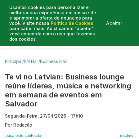
Usamos cookies para personalizar e
melhorar sua experiência em nosso site
e aprimorar a oferta de anúncios para
Aceitar
você. Visite nossa
Política de Cookies
para saber mais. Ao clicar em "aceitar"
você concorda com o uso que fazemos
dos cookies
Business Hall
Enjoy
Lifestyle
Travelling
Principal
/
BN Hall
/
Business Hall
Te vi no Latvian: Business lounge
reúne líderes, música e networking
em semana de eventos em
Salvador
Segunda-Feira, 27/04/2026 - 17h10
Por
Redação
ouça este conteúdo
readme