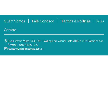
Quem Somos
Fale Conosco
Termos e Políticas
RSS
Contato
Rua Ewerton Visco, 324, Edf.: Holding Empresarial, salas 805 a 807 Caminho das
Árvores - Cep: 41820-022
redacao@bahianoticias.com.br