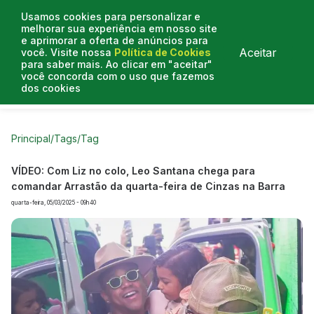
Usamos cookies para personalizar e
melhorar sua experiência em nosso site
e aprimorar a oferta de anúncios para
Aceitar
você. Visite nossa
Política de Cookies
para saber mais. Ao clicar em "aceitar"
você concorda com o uso que fazemos
dos cookies
Curtas do Poder
Artigos
Entrevistas
Podcasts
Principal
/
Tags
/
Tag
VÍDEO: Com Liz no colo, Leo Santana chega para
comandar Arrastão da quarta-feira de Cinzas na Barra
quarta-feira, 05/03/2025 - 09h40