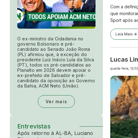
Com a definiç
que monitoram
Sport após a
Leia Mais
O ex-ministro da Cidadania no
governo Bolsonaro e pré-
candidato ao Senado João Roma
(PL) afirmou que, à exceção do
Lucas Li
presidente Luiz Inácio Lula da Silva
(PT), todos os pré-candidatos ao
quarta-feira, 12/
Planalto em 2026 devem apoiar o
ex-prefeito de Salvador e pré-
candidato da oposição ao Governo
da Bahia, ACM Neto (União).
Ver mais
Entrevistas
Após retorno à AL-BA, Luciano