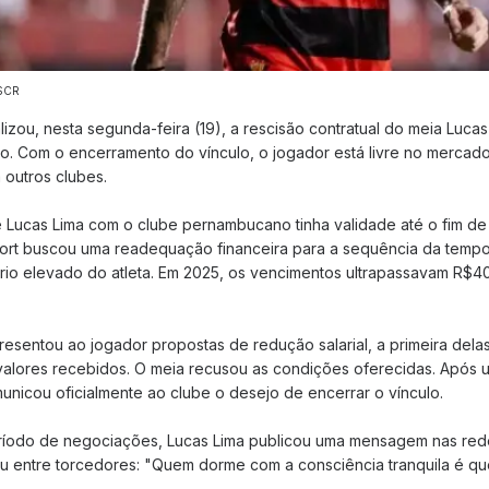
/SCR
alizou, nesta segunda-feira (19), a rescisão contratual do meia Luca
. Com o encerramento do vínculo, o jogador está livre no mercad
 outros clubes.
e Lucas Lima com o clube pernambucano tinha validade até o fim de
port buscou uma readequação financeira para a sequência da temp
rio elevado do atleta. Em 2025, os vencimentos ultrapassavam R$40
presentou ao jogador propostas de redução salarial, a primeira dela
alores recebidos. O meia recusou as condições oferecidas. Após 
unicou oficialmente ao clube o desejo de encerrar o vínculo.
ríodo de negociações, Lucas Lima publicou uma mensagem nas rede
u entre torcedores: "Quem dorme com a consciência tranquila é qu