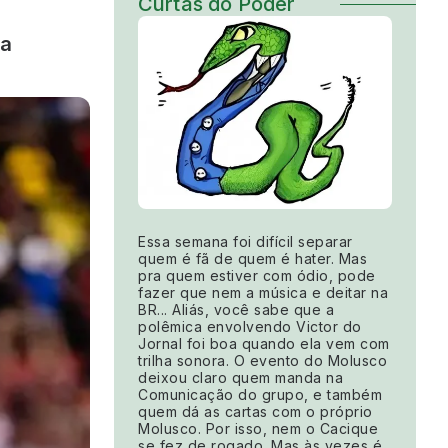
Curtas do Poder
ma
Essa semana foi difícil separar
quem é fã de quem é hater. Mas
pra quem estiver com ódio, pode
fazer que nem a música e deitar na
BR... Aliás, você sabe que a
polêmica envolvendo Victor do
Jornal foi boa quando ela vem com
trilha sonora. O evento do Molusco
deixou claro quem manda na
Comunicação do grupo, e também
quem dá as cartas com o próprio
Molusco. Por isso, nem o Cacique
se fez de rogado. Mas às vezes é