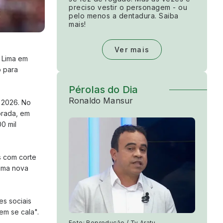
preciso vestir o personagem - ou
pelo menos a dentadura. Saiba
mais!
Ver mais
s Lima em
o para
Pérolas do Dia
Ronaldo Mansur
 2026. No
orada, em
0 mil
s com corte
uma nova
s sociais
em se cala".
Foto: Reprodução / Tv Aratu