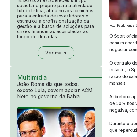
14.193/2021 estabeleceu um tipo
societário próprio para a atividade
futebolística, abriu novos caminhos
para a entrada de investidores e
estimulou a profissionalização da
gestão e a busca de soluções para
Foto: Paulo Paiva
crises financeiras acumuladas ao
O Sport ofici
longo de décadas.
comum acordo
negociar com
Ver mais
O contrato d
entanto, o S
Multimídia
razão do salá
mensais.
João Roma diz que todos,
exceto Lula, devem apoiar ACM
Neto no governo da Bahia
A diretoria a
de 50% nos v
negativa, com
Durante o pe
que repercuti