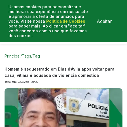
Usamos cookies para personalizar e
melhorar sua experiência em nosso site
e aprimorar a oferta de anúncios para
Aceitar
você. Visite nossa
Política de Cookies
para saber mais. Ao clicar em "aceitar"
você concorda com o uso que fazemos
dos cookies
Curtas do Poder
Artigos
Entrevistas
Podcasts
Principal
/
Tags
/
Tag
Homem é sequestrado em Dias d’Ávila após voltar para
casa; vítima é acusada de violência doméstica
sexta-feira, 08/08/2025 - 21h20