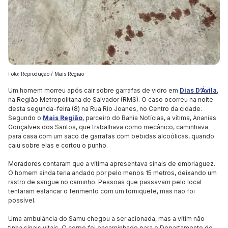
Foto: Reprodução / Mais Região
Um homem morreu após cair sobre garrafas de vidro em
Dias D’Ávila
,
na Região Metropolitana de Salvador (RMS). O caso ocorreu na noite
desta segunda-feira (8) na Rua Rio Joanes, no Centro da cidade.
Segundo o
Mais Região
, parceiro do Bahia Notícias, a vítima, Ananias
Gonçalves dos Santos, que trabalhava como mecânico, caminhava
para casa com um saco de garrafas com bebidas alcoólicas, quando
caiu sobre elas e cortou o punho.
Moradores contaram que a vítima apresentava sinais de embriaguez.
O homem ainda teria andado por pelo menos 15 metros, deixando um
rastro de sangue no caminho. Pessoas que passavam pelo local
tentaram estancar o ferimento com um torniquete, mas não foi
possível.
Uma ambulância do Samu chegou a ser acionada, mas a vítim não
tinha sinais vitais. O corpo foi encaminhado para o Departamento de