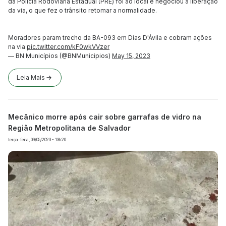
da Polícia Rodoviária Estadual (PRE) foi ao local e negociou a liberação
da via, o que fez o trânsito retomar a normalidade.
Moradores param trecho da BA-093 em Dias D'Ávila e cobram ações
na via
pic.twitter.com/kF0wkVVzer
— BN Municípios (@BNMunicipios)
May 15, 2023
Leia Mais
Mecânico morre após cair sobre garrafas de vidro na
Região Metropolitana de Salvador
terça-feira, 09/05/2023 - 13h20