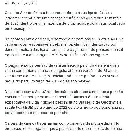
Foto: Reprodução / SBT
O cantor Amado Batista foi condenado pela Justiça de Goiás a
indenizar a família de uma criança de três anos que morreu em maio
de 2022, dentro de uma fazenda de propriedade do artista, localizada
em Goianápolis.
De acordo com a decisão, o sertanejo deverá pagar R$ 226.940,00 a
cada um dos responsáveis pelo menor. Além da indenização por
danos morais, a Justiça determinou o pagamento de pensão mensal
equivalente a dois terços de 70% do salário mínimo vigente.
O pagamento da pensão deverá ter início a partir da data em que a
vítima completaria 14 anos e seguirá até o aniversário de 25 anos.
Conforme a determinação judicial, após esse período o valor será
reduzido para um terço de 70% do salário mínimo.
De acordo com a AratuOn, a decisão estabelece ainda que a pensão
continuará sendo paga mensalmente à família até o limite da
expectativa de vida indicada pelo Instituto Brasileiro de Geografia e
Estatística (IBGE) para o ano de 2022 ou até a morte dos beneficiários,
prevalecendo o que ocorrer primeiro.
Os pais da criança trabalhavam como caseiros da propriedade. No
processo, eles alegaram que a piscina onde ocorreu o acidente não