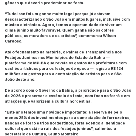
gênero que deveria predominar na festa.
“Tudo isso foi um ganho muito legal porque já estavam
descaracterizando o São João em muitos lugares, inclusive com
música eletrônica. Agora, temos a oportunidade de viver um
clima junino muito favorável. Quem ganha são os cofres
públicos, os moradores e os artistas”, comemorou Wilson
Cardoso.
Até o fechamento da matéria, o Painel de Transparência dos
Festejos Juninos nos Municípios do Estado da Bahia —
plataforma do MP-BA que revela os gastos das prefeituras com
cachês artísticos para os festejos de época — registra R$ 124
milhões em gastos para a contratação de artistas para o São
João deste ano.
De acordo com o Governo da Bahia, a prioridade para o São João
de 2026 é preservar a essência da festa, com foco no forró e em
atrações que valorizem a cultura nordestina.
"Este ano temos uma novidade importante: a reserva de pelo
menos 25% dos investimentos para a contratação de forrozeiros,
bandas de forró e trios nordestinos, fortalecendo a identidade
cultural que está na raiz dos festejos juninos", salientou o
secretário de Cultura, Bruno Monteiro.