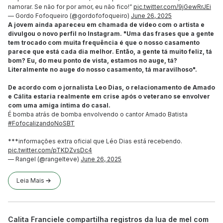
namorar. Se não for por amor, eu não fico!”
pic.twitter.com/9jGewRrJEi
— Gordo Fofoqueiro (@gordofofoqueiro)
June 26, 2025
A jovem ainda apareceu em chamada de vídeo com o artista e
divulgou o novo perfil no Instagram. "Uma das frases que a gente
tem trocado com muita frequência é que o nosso casamento
parece que está cada dia melhor. Então, a gente tá muito feliz, tá
bom? Eu, do meu ponto de vista, estamos no auge, tá?
Literalmente no auge do nosso casamento, tá maravilhoso".
De acordo com o jornalista Leo Dias, o relacionamento de Amado
e Cálita estaria realmente em crise após o veterano se envolver
com uma amiga íntima do casal.
É bomba atrás de bomba envolvendo o cantor Amado Batista
#FofocalizandoNoSBT
***informações extra oficial que Léo Dias está recebendo.
pic.twitter.com/pTKDZvsDc4
— Rangel (@rangelteve)
June 26, 2025
Leia Mais
Calita Franciele compartilha registros da lua de mel com