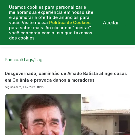
Usamos cookies para personalizar e
melhorar sua experiência em nosso site
e aprimorar a oferta de anúncios para
Aceitar
você. Visite nossa
Política de Cookies
para saber mais. Ao clicar em "aceitar"
você concorda com o uso que fazemos
dos cookies
Curtas do Poder
Artigos
Entrevistas
Podcasts
Principal
/
Tags
/
Tag
Desgovernado, caminhão de Amado Batista atinge casas
em Goiânia e provoca danos a moradores
segunda-feira, 13/07/2026 - 08h20