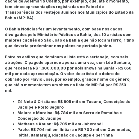
cachê de Adelmário Coelho, por exemplo, que, até o momento,
tem cinco apresentações registradas no Painel de
Transparência dos Festejos Juninos nos Municípios do Estado da
Bahia (MP-BA).
O Bahia Notícias fez um levantamento, com base nos dados
divulgados pelo Ministério Público da Bahia, dos 10 artistas com
maiores cachês do São João da Bahia que não tocam forró, ritmo
que deveria predominar nos palcos no período junino.
Entre os estilos que dominam a lista está o sertanejo, com seis
atrações. O pagode aparece apenas uma vez, com Léo Santana,
que receberá R$ 1.300.000,00 por dois shows na Bahia - R$ 650
mil por cada apresentação. O valor do artista é o dobro do
cobrado por Flávio José, por exemplo, grande nome do gênero,
que até o momento tem um show na lista do MP-BA por R$ 350
mil.
Zé Neto & Cristiano: R$ 905 mil em Tucano, Conceição do
Jacuípe e Porto Seguro
Maiara e Maraisa: R$ 784 mil em Serra do Ramalho e
Conceição do Jacuípe
Matheus e Kauan: R$ 705 mil em Jaborandi
Pablo: R$ 704 mil em Ibitiara e R$ 700 mil em Queimadas,
Ibititá, Itamaraju, Riachão do Jacuípe e Serrinha