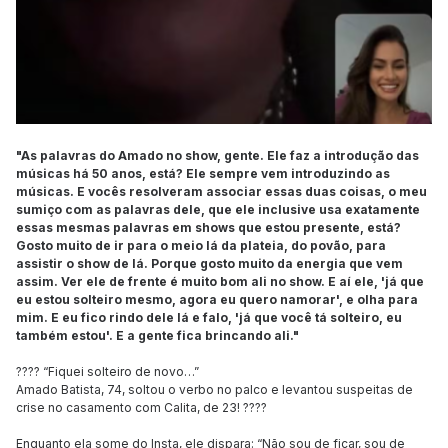
"As palavras do Amado no show, gente. Ele faz a introdução das
músicas há 50 anos, está? Ele sempre vem introduzindo as
músicas. E vocês resolveram associar essas duas coisas, o meu
sumiço com as palavras dele, que ele inclusive usa exatamente
essas mesmas palavras em shows que estou presente, está?
Gosto muito de ir para o meio lá da plateia, do povão, para
assistir o show de lá. Porque gosto muito da energia que vem
assim. Ver ele de frente é muito bom ali no show. E aí ele, 'já que
eu estou solteiro mesmo, agora eu quero namorar', e olha para
mim. E eu fico rindo dele lá e falo, 'já que você tá solteiro, eu
também estou'. E a gente fica brincando ali."
???? “Fiquei solteiro de novo…”
Amado Batista, 74, soltou o verbo no palco e levantou suspeitas de
crise no casamento com Calita, de 23! ????
Enquanto ela some do Insta, ele dispara: “Não sou de ficar, sou de