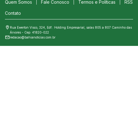
Quem Somos
Fale Conosco
Termos e Políticas
RSS
Contato
Rua Ewerton Visco, 324, Edf.: Holding Empresarial, salas 805 a 807 Caminho das
Árvores - Cep: 41820-022
redacao@bahianoticias.com.br