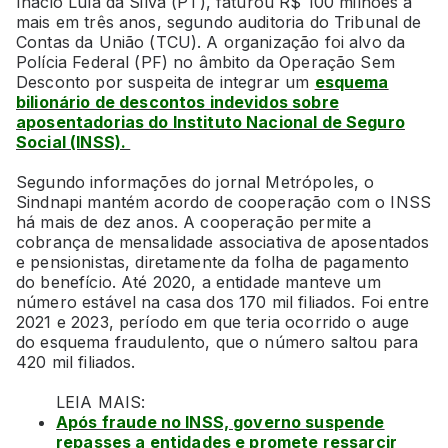
Inácio Lula da Silva (PT), faturou R$ 100 milhões a
mais em três anos, segundo auditoria do Tribunal de
Contas da União (TCU). A organização foi alvo da
Polícia Federal (PF) no âmbito da Operação Sem
Desconto por suspeita de integrar um
esquema
bilionário de descontos indevidos sobre
aposentadorias do Instituto Nacional de Seguro
Social (INSS).
Segundo informações do jornal Metrópoles, o
Sindnapi mantém acordo de cooperação com o INSS
há mais de dez anos. A cooperação permite a
cobrança de mensalidade associativa de aposentados
e pensionistas, diretamente da folha de pagamento
do benefício. Até 2020, a entidade manteve um
número estável na casa dos 170 mil filiados. Foi entre
2021 e 2023, período em que teria ocorrido o auge
do esquema fraudulento, que o número saltou para
420 mil filiados.
LEIA MAIS:
Após fraude no INSS, governo suspende
repasses a entidades e promete ressarcir