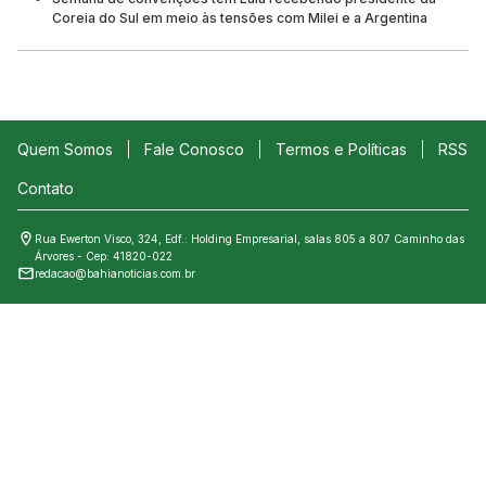
Coreia do Sul em meio às tensões com Milei e a Argentina
Quem Somos
Fale Conosco
Termos e Políticas
RSS
Contato
Rua Ewerton Visco, 324, Edf.: Holding Empresarial, salas 805 a 807 Caminho das
Árvores - Cep: 41820-022
redacao@bahianoticias.com.br